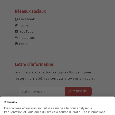
Réseaux sociaux
Facebook
Twitter
YouTube
Instagram
Pinterest
Lettre d’information
Je m’inscris à la lettre les Lignes Bougent pour
rester informé(e) des combats citoyens en cours.
Votre adresse email restera strictement
confidentielle et ne sera jamais échangée. Pour
consulter notre politique de confidentialité,
cliquez ici.