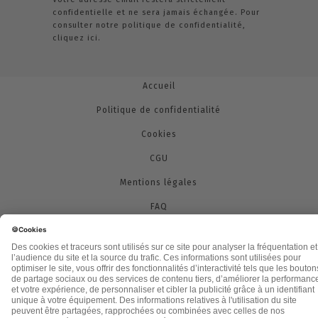
confidentielle et ne sera jamais échangée. Pour
consulter notre politique de confidentialité,
cliquez ici.
Accueil
Politique de confidentialité
Cookies
CGU
Mentions légales
FAQ
2021 - leslignesbougent.org