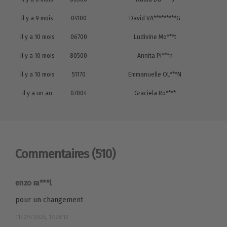
il y a 9 mois
04100
David VA*********G
il y a 10 mois
06700
Ludivine Mo***t
il y a 10 mois
80500
Annita Pi***n
il y a 10 mois
51170
Emmanuelle OL***N
il y a un an
07004
Graciela Ro****
Commentaires
(510)
enzo ra***l
pour un changement
11/09/2025, 17:28:13