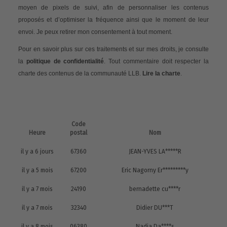
moyen de pixels de suivi, afin de personnaliser les contenus
proposés et d’optimiser la fréquence ainsi que le moment de leur
envoi. Je peux retirer mon consentement à tout moment.
Pour en savoir plus sur ces traitements et sur mes droits, je consulte
la
politique de confidentialité
. Tout commentaire doit respecter la
charte des contenus de la communauté LLB.
Lire la charte
.
Code
Heure
postal
Nom
il y a 6 jours
67360
JEAN-YVES LA*****R
il y a 5 mois
67200
Eric Nagorny Er*********y
il y a 7 mois
24190
bernadette cu****r
il y a 7 mois
32340
Didier DU***T
il y a 8 mois
06380
Nadia Da****s