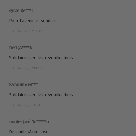
sylvie De***s
Pour l'avenir, et solidaire.
10/09/2025, 12:12:32
fred JA****N
Solidaire avec les revendications
10/09/2025, 12:08:52
Sandrine GI***T
Solidaire avec les revendications
10/09/2025, 11:41:16
marie- josé De*****n
Decaudin Marie-Jose