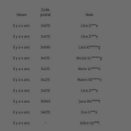
Code
Heure
postal
Nom
il y a 4 ans
34070
Lina Zi***e
il y a 4 ans
34070
Lina Zi***e
il y a 4 ans
34090
Lara Kl******g
il y a 4 ans
04315
Nicola Sc******g
il y a 4 ans
04315
Merle Gr*****n
il y a 4 ans
04275
Maren Wi*****n
il y a 4 ans
34070
Lina Zi***e
il y a 4 ans
10969
Jana We*****t
il y a 4 ans
34070
Eva Cr***e
il y a 4 ans
-
Gülce Uy***l