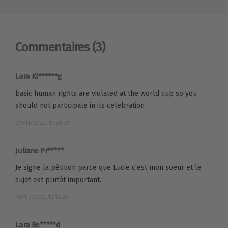
Commentaires
(3)
Lara Kl******g
basic human rights are violated at the world cup so you
should not participate in its celebration
09/11/2022, 11:20:39
Juliane Pr*****
Je signe la pétition parce que Lucie c’est mon soeur et le
sujet est plutôt important.
10/11/2022, 12:12:25
Lara Be*****d