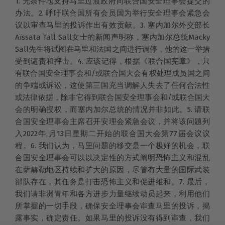
1. 无条件地支持马里过渡政府向联合国安全理事会提交的
办法。2. 呼吁联合国所有会员国为举行安全理事会紧急会
议以审查马里的投诉作出有效贡献。3. 塞内加尔外交部长
Aïssata Tall Sall女士的新闻声明称，塞内加尔总统Macky
Sall先生将试图在马里和法国之间进行调停，他的这一举措
受到谴责和抨击。4. 应该记得，根据《联合国宪章》，只
有联合国安全理事会和/或联合国大会有权处理成员国之间
的争端或诉讼，这使第三国充当调解人失去了任何合法性
或法律依据，除非它得到联合国安全理事会和/或联合国大
会的明确授权，而塞内加尔总统的情况并非如此。5. 请联
合国安全理事会主席召开安理会紧急会议，并将该问题列
入2022年,月13日星期二开始的联合国大会第77届会议议
程。6. 我们认为，马里问题的移交是一个极好的机会，联
合国安全理事会可以以决定性的方式阐明恐怖主义和混乱
在萨赫勒地区持续和扩大的原因，尽管有大量的国际武装
部队存在，其任务是打击恐怖主义和促进维和。7. 最后，
我们请非洲青年和各方进步力量继续动员起来，利用他们
所掌握的一切手段，确保安全理事会审查马里的投诉，揭
露事实，确定责任。如果马里的投诉没有得到审查，我们