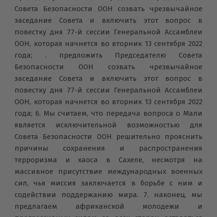
Совета Безопасности ООН созвать чрезвычайное
заседание Совета и включить этот вопрос в
повестку дня 77-й сессии Генеральной Ассамблеи
ООН, которая начнется во вторник 13 сентября 2022
года; . предложить Председателю Совета
Безопасности ООН созвать чрезвычайное
заседание Совета и включить этот вопрос в
повестку дня 77-й сессии Генеральной Ассамблеи
ООН, которая начнется во вторник 13 сентября 2022
года; 6. Мы считаем, что передача вопроса о Мали
является исключительной возможностью для
Совета Безопасности ООН решительно прояснить
причины сохранения и распространения
терроризма и хаоса в Сахеле, несмотря на
массивное присутствие международных военных
сил, чья миссия заключается в борьбе с ним и
содействии поддержанию мира. 7. наконец, мы
предлагаем африканской молодежи и