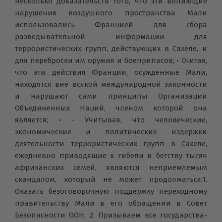
несколько доказательств того, что эти вопиющие
нарушения воздушного пространства Мали
использовались Францией для сбора
разведывательной информации для
террористических групп, действующих в Сахеле, и
для переброски им оружия и боеприпасов; • Считая,
что эти действия Франции, осужденные Мали,
находятся вне всякой международной законности
и нарушают сами принципы Организации
Объединенных Наций, членом которой она
является; • - Учитывая, что человеческие,
экономические и политические издержки
деятельности террористических групп в Сахеле,
ежедневно приводящие к гибели и бегству тысяч
африканских семей, являются неприемлемым
скандалом, который не может продолжаться;1.
Оказать безоговорочную поддержку переходному
правительству Мали в его обращении в Совет
Безопасности ООН; 2. Призываем все государства-