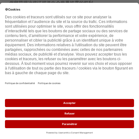
保留获得这些证据并向全世界披露的权利。
ESPAGNOL:
MANIFIESTO DE LAS ORGANIZACIONES DE LA SOCIEDAD
CIVIL Y DE LA DIÁSPORA DE LOS 15 PAÍSES AFRICANOS
FRANCÓFONOS En apoyo de la denuncia presentada
por el Gobierno de Transición de Malí contra el Estado
francés ante el Consejo de Seguridad de las Naciones
Unidas • Considerando la Declaración Universal de
Derechos Humanos de 1948 en sus artículos 01, 03, 04,
08, 21, 22, 25 párrafo 1, 26 párrafo 1 y 28; • Considerando
la Carta de las Naciones Unidas, que establece en su
artículo 1 los propósitos de la organización, a saber :-
Mantener la paz y la seguridad internacionales ;-
Desarrollar relaciones amistosas entre las naciones
basadas en el respeto al principio de igualdad de
derechos y autodeterminación de los pueblos;-Lograr