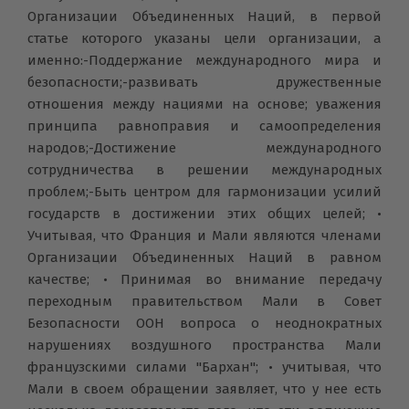
Организации Объединенных Наций, в первой
статье которого указаны цели организации, а
именно:-Поддержание международного мира и
безопасности;-развивать дружественные
отношения между нациями на основе; уважения
принципа равноправия и самоопределения
народов;-Достижение международного
сотрудничества в решении международных
проблем;-Быть центром для гармонизации усилий
государств в достижении этих общих целей; •
Учитывая, что Франция и Мали являются членами
Организации Объединенных Наций в равном
качестве; • Принимая во внимание передачу
переходным правительством Мали в Совет
Безопасности ООН вопроса о неоднократных
нарушениях воздушного пространства Мали
французскими силами "Бархан"; • учитывая, что
Мали в своем обращении заявляет, что у нее есть