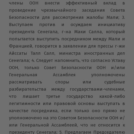
члены ООН внести эффективный вклад в
проведение чрезвычайного заседания Совета
Безопасности для рассмотрения жалобы Мали; 3.
Выступаем против и осуждаем инициативу
президента Сенегала, г-на Маки Салла, который
попытается выступить посредником между Мали и
Францией, говорится в заявлении для прессы г-жи
Айссаты Талл Салл, министра иностранных дел
Сенегала; 4. Следует напомнить, что согласно Уставу
ООН, только Совет Безопасности ООН и/или
Генеральная Ассамблея уполномочены
рассматривать споры или судебные
разбирательства между государствами-членами,
что лишает третье государство какой-либо
легитимности или правовой основы выступать в
качестве посредника, если только оно прямо не
уполномочено на это Советом Безопасности ООН и/
или Генеральной Ассамблеей, что не относится к
президенту Сенегала; 5. Предлагаем Председателю