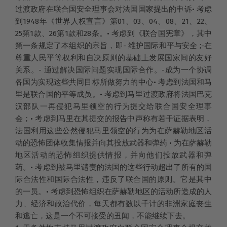
过渡政府在联合国安全理事会对法国国家提出的申诉• 考虑
到1948年《世界人权宣言》第01、03、04、08、21、22、
25第1款、26第1款和28条。• 考虑到《联合国宪章》，其中
第一条规定了本组织的宗旨，即- 维护国际和平与安全 ;-在
尊重人民平等权利和自决原则的基础上发展国家间的友好
关系。- 通过解决国际问题实现国际合作。-成为一个协调
各国为实现这些共同目标所做努力的中心• 考虑到法国和马
里是联合国的平等成员。• 考虑到马里过渡政府将法国巴克
汉部队一再侵犯马里领空的行为提交给联合国安全理事
会；• 考虑到马里在其提交的报告中声称有若干证据表明，
法国利用这些公然侵犯马里领空的行为为在萨赫勒地区活
动的恐怖团体收集情报并向其投放武器和弹药 • 为在萨赫勒
地区活动的恐怖组织提供情报，并向他们投放武器和弹
药。• 考虑到被马里谴责的法国的这些行动超出了所有的国
际合法性和国际合法性，违反了联合国的原则。它是其中
的一员。• 考虑到恐怖组织在萨赫勒地区的活动所造成的人
力、经济和政治代价，每天都有数以千计的非洲家庭丧生
和逃亡，这是一个不可接受的丑闻，不能继续下去。