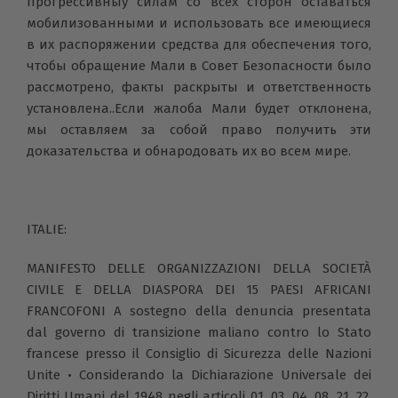
прогрессивныу силам со всех сторон оставаться
мобилизованными и использовать все имеющиеся
в их распоряжении средства для обеспечения того,
чтобы обращение Мали в Совет Безопасности было
рассмотрено, факты раскрыты и ответственность
установлена..Если жалоба Мали будет отклонена,
мы оставляем за собой право получить эти
доказательства и обнародовать их во всем мире.
ITALIE:
MANIFESTO DELLE ORGANIZZAZIONI DELLA SOCIETÀ
CIVILE E DELLA DIASPORA DEI 15 PAESI AFRICANI
FRANCOFONI A sostegno della denuncia presentata
dal governo di transizione maliano contro lo Stato
francese presso il Consiglio di Sicurezza delle Nazioni
Unite • Considerando la Dichiarazione Universale dei
Diritti Umani del 1948 negli articoli 01, 03, 04, 08, 21, 22,