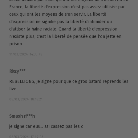
France, la liberté d'expression n'est pas assez utilisée par
ceux qui ont les moyens de s'en servir. La liberté
d'expression ne signifie pas la liberté d'intimider ou
d'attiser la haine raciale. Quand la liberté d'expression
n'existe plus, c'est la liberté de pensée que l'on jette en
prison.
11/03/2024, 14:33:48
Rixzy ***
REBELLIONS, Je signe pour que ce gros batard reprends les
live
08/03/2024, 18:18:21
Smash ri***h
je signe car euu... azi cassez pas les c
08/03/2024, 17:49:03