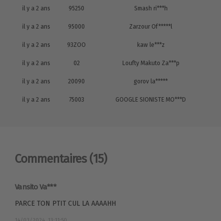
il y a 2 ans
95250
Smash ri***h
il y a 2 ans
95000
Zarzour Of*****l
il y a 2 ans
93ZOO
kaw le***z
il y a 2 ans
02
Loufty Makuto Za***p
il y a 2 ans
20090
gorov la*****
il y a 2 ans
75003
GOOGLE SIONISTE MO***D
Commentaires
(15)
Vansito Va***
PARCE TON PTIT CUL LA AAAAHH
14/03/2024, 13:11:50