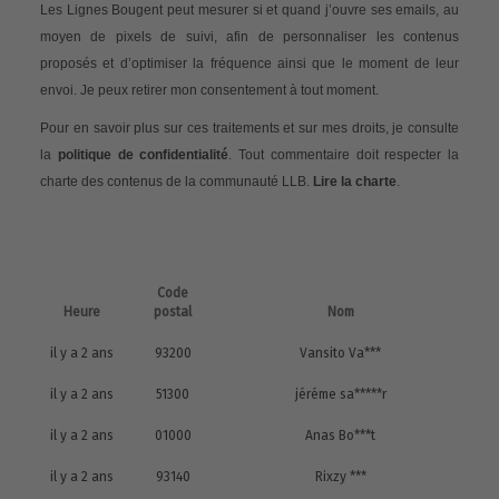
Les Lignes Bougent peut mesurer si et quand j’ouvre ses emails, au
moyen de pixels de suivi, afin de personnaliser les contenus
proposés et d’optimiser la fréquence ainsi que le moment de leur
envoi. Je peux retirer mon consentement à tout moment.
Pour en savoir plus sur ces traitements et sur mes droits, je consulte
la
politique de confidentialité
. Tout commentaire doit respecter la
charte des contenus de la communauté LLB.
Lire la charte
.
Code
Heure
postal
Nom
il y a 2 ans
93200
Vansito Va***
il y a 2 ans
51300
jéréme sa*****r
il y a 2 ans
01000
Anas Bo***t
il y a 2 ans
93140
Rixzy ***