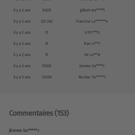
il y a 2 ans
54120
gilbert ma*****l
il y a 2 ans
J2S 2A2
Francine La*******e
il y a 2 ans
51
V PO***O
il y a 2 ans
51
fran cr***i
il y a 2 ans
51
lot ca***d
il y a 3 ans
51300
jéreme Sa*****r
il y a 3 ans
22600
Nicolas Ta******r
Commentaires
(153)
jéreme Sa*****r