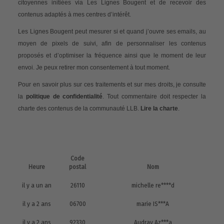
citoyennes initiées via Les Lignes Bougent et de recevoir des
contenus adaptés à mes centres d’intérêt.
Les Lignes Bougent peut mesurer si et quand j’ouvre ses emails, au
moyen de pixels de suivi, afin de personnaliser les contenus
proposés et d’optimiser la fréquence ainsi que le moment de leur
envoi. Je peux retirer mon consentement à tout moment.
Pour en savoir plus sur ces traitements et sur mes droits, je consulte
la
politique de confidentialité
. Tout commentaire doit respecter la
charte des contenus de la communauté LLB.
Lire la charte
.
Code
Heure
postal
Nom
il y a un an
26110
michelle re****d
il y a 2 ans
06700
marie IS***A
il y a 2 ans
92330
Audray Az***a