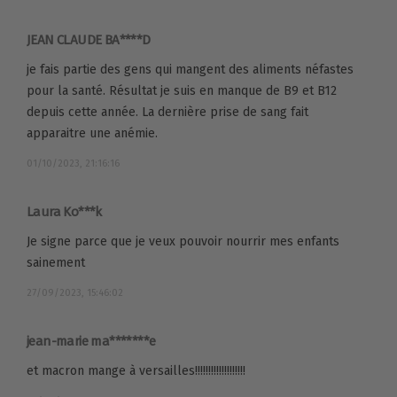
JEAN CLAUDE BA****D
je fais partie des gens qui mangent des aliments néfastes
pour la santé. Résultat je suis en manque de B9 et B12
depuis cette année. La dernière prise de sang fait
apparaitre une anémie.
01/10/2023, 21:16:16
Laura Ko***k
Je signe parce que je veux pouvoir nourrir mes enfants
sainement
27/09/2023, 15:46:02
jean-marie ma*******e
et macron mange à versailles!!!!!!!!!!!!!!!!!!!