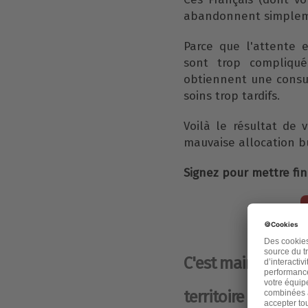
abandonnent simpleme
Parce que l'attente 
sont trop compliqué
obtiennent une consul
soins trop tardifs.
Voilà le résultat de 
mauvaise allocation b
Signez pour mettre fi
C'est maintenant 
territoire