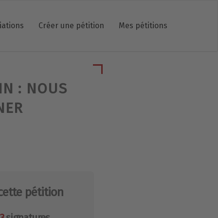
iations
Créer une pétition
Mes pétitions
IN : NOUS
NER
cette pétition
3
signatures