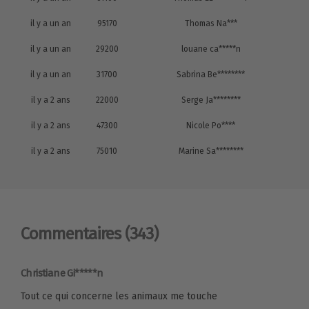
il y a un an
95170
Thomas Na***
il y a un an
29200
louane ca*****n
il y a un an
31700
Sabrina Be********
il y a 2 ans
22000
Serge Ja********
il y a 2 ans
47300
Nicole Po****
il y a 2 ans
75010
Marine Sa********
Commentaires
(343)
Christiane Gi*****n
Tout ce qui concerne les animaux me touche