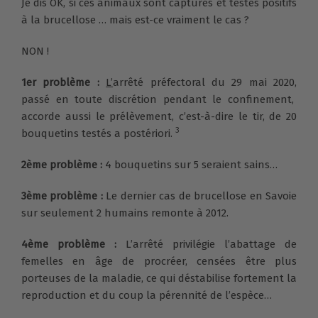
Je dis OK, si ces animaux sont capturés et testés positifs
à la brucellose … mais est-ce vraiment le cas ?
NON !
1er problème :
L’
arrêté préfectoral du 29 mai 2020
,
passé en toute discrétion pendant le confinement,
accorde aussi le prélèvement, c’est-à-dire le tir, de 20
3
bouquetins testés a postériori.
2ème problème :
4 bouquetins sur 5 seraient sains…
3
ème
problème :
Le dernier cas de brucellose en Savoie
sur seulement 2 humains remonte à 2012.
4
ème
problème :
L’arrêté privilégie l’abattage de
femelles en âge de procréer, censées être plus
porteuses de la maladie, ce qui déstabilise fortement la
reproduction et du coup la pérennité de l’espèce…