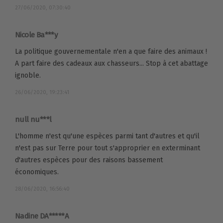
27/06/2020, 07:30:40
Nicole Ba***y
La politique gouvernementale n'en a que faire des animaux !
A part faire des cadeaux aux chasseurs... Stop à cet abattage
ignoble.
26/06/2020, 19:23:41
null nu***l
L'homme n'est qu'une espèces parmi tant d'autres et qu'il
n'est pas sur Terre pour tout s'approprier en exterminant
d'autres espèces pour des raisons bassement
économiques.
28/06/2020, 16:56:40
Nadine DA*****A