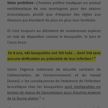
5
ème
problème :
L’homme préfère éradiquer un animal
emblématique de nos montagnes pour des raisons
économiques, plutôt que d’imposer des règles aux
éleveurs qui étendent de plus en plus leur territoire.
Et c’est toujours au détriment de nombreuses espèces
en voie de disparition comme le bouquetin, le lynx et
l’ours brun
.
En 8 ans, 482 bouquetins ont été tués … dont 348 sans
4
aucune vérification au préalable de leur infection !
Selon l'Agence nationale de sécurité sanitaire de
l'alimentation, de l'environnement et du travail
(Anses), « les conséquences de l'existence de l'infection
brucellique chez les bouquetins
sont négligeables en
termes de risque de transmission pour d'autres espèces
4
de la faune alpine
. »