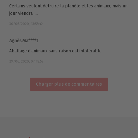
Certains veulent détruire la planète et les animaux, mais un
jour viendra......
30/06/2020, 13:55:42
Agnès Ma****t
Abattage d’animaux sans raison est intolérable
29/06/2020, 07:48:52
Charger plus de commentaires