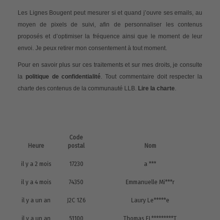
Les Lignes Bougent peut mesurer si et quand j’ouvre ses emails, au
moyen de pixels de suivi, afin de personnaliser les contenus
proposés et d’optimiser la fréquence ainsi que le moment de leur
envoi. Je peux retirer mon consentement à tout moment.
Pour en savoir plus sur ces traitements et sur mes droits, je consulte
la
politique de confidentialité
. Tout commentaire doit respecter la
charte des contenus de la communauté LLB.
Lire la charte
.
Code
Heure
postal
Nom
il y a 2 mois
17230
a ***
il y a 4 mois
74350
Emmanuelle Mi***r
il y a un an
J2C 1Z6
Laury Le*****e
il y a un an
51100
Thomas EL*********T