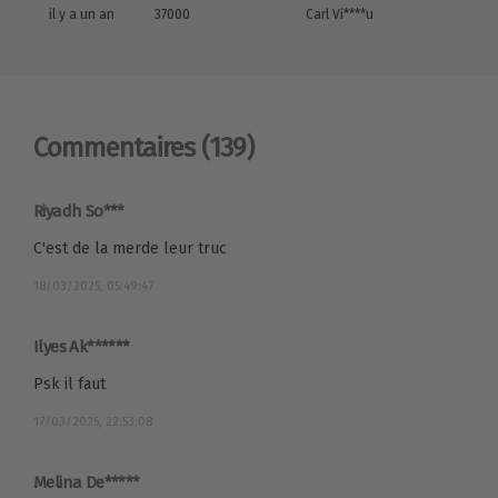
il y a un an
37000
Carl Vi****u
Commentaires
(139)
Riyadh So***
C'est de la merde leur truc
18/03/2025, 05:49:47
Ilyes Ak******
Psk il faut
17/03/2025, 22:53:08
Melina De*****