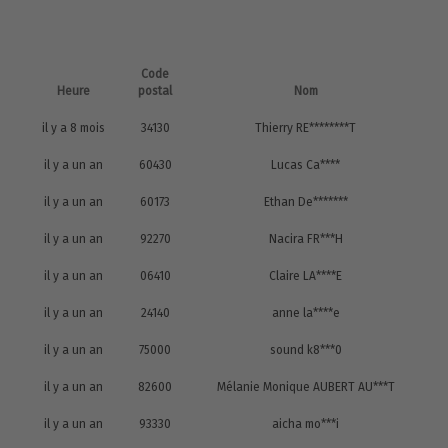
Code
Heure
postal
Nom
il y a 8 mois
34130
Thierry RE********T
il y a un an
60430
Lucas Ca****
il y a un an
60173
Ethan De*******
il y a un an
92270
Nacira FR***H
il y a un an
06410
Claire LA****E
il y a un an
24140
anne la****e
il y a un an
75000
sound k8***0
il y a un an
82600
Mélanie Monique AUBERT AU***T
il y a un an
93330
aicha mo***i