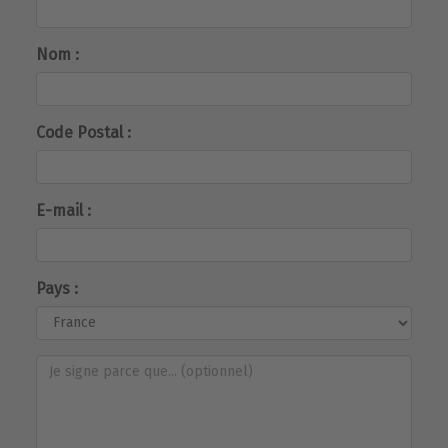
Nom :
Code Postal :
E-mail :
Pays :