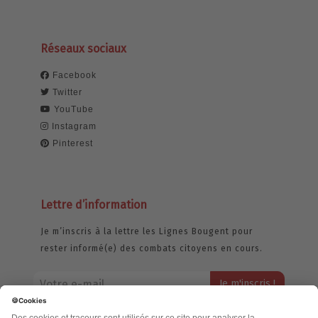
Réseaux sociaux
Facebook
Twitter
YouTube
Instagram
Pinterest
Lettre d’information
Je m’inscris à la lettre les Lignes Bougent pour
rester informé(e) des combats citoyens en cours.
Votre adresse email restera strictement confidentielle et ne sera