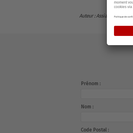
Auteur : Assia C.
Prénom :
Nom :
Code Postal :