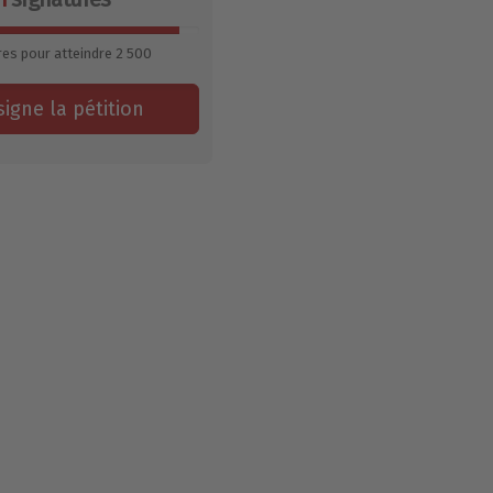
res pour atteindre
2 500
signe la pétition