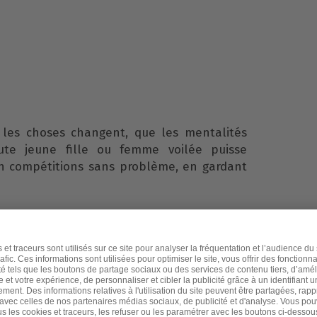
e les choses changent, que les mentalités
ute jeune fille ou femme voilée puisse
en compétitions sans problème, en gardant
changer les choses, j’en suis certaine !