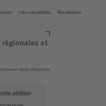
iations
Créer une pétition
Mes pétitions
 régionales et
A monsieur Nadir Allouache
cette pétition
1
signatures