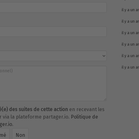
il y a un a
il y a un a
il y a un a
il y a un a
il y a un a
il y a un a
é(e) des suites de cette action
en recevant les
via la plateforme partager.io.
Politique de
ger.io
.
rmé
Non