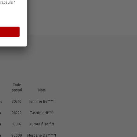
Code
postal
Nom
is
30310
Jennifer Be****i
n
06220
Tasnime Hi***r
n
13007
Aurora ñ To***t
n
86000
Morgane Da*****t