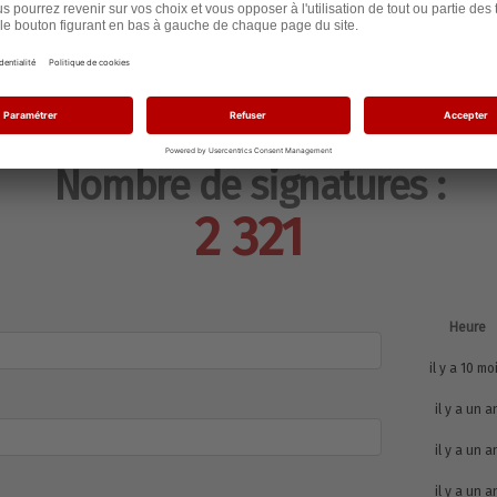
Nombre de signatures :
2 321
Heure
il y a 10 mo
il y a un a
il y a un a
il y a un a