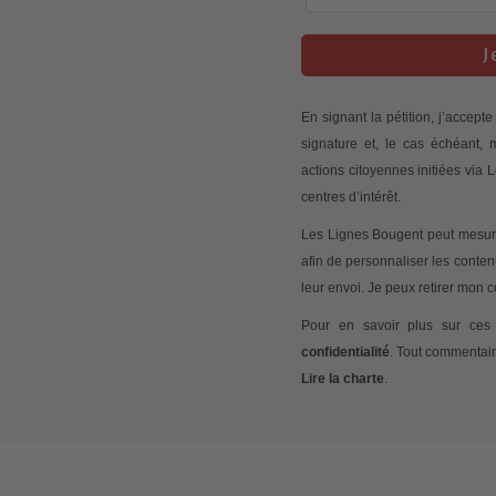
J
En signant la pétition, j’accep
signature et, le cas échéant,
actions citoyennes initiées via
centres d’intérêt.
Les Lignes Bougent peut mesurer
afin de personnaliser les conte
leur envoi. Je peux retirer mon
Pour en savoir plus sur ces 
confidentialité
. Tout commentair
Lire la charte
.