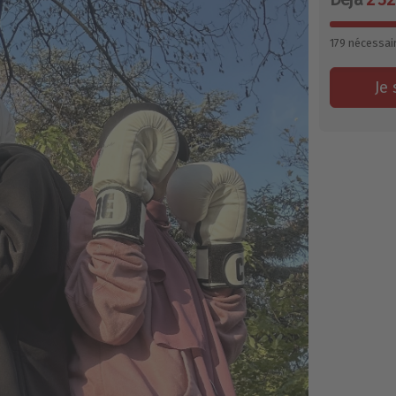
179
nécessai
Je 