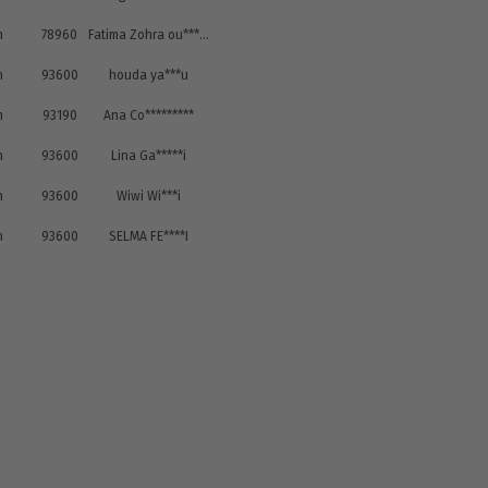
n
78960
Fatima Zohra ou******r
n
93600
houda ya***u
n
93190
Ana Co*********
n
93600
Lina Ga*****i
n
93600
Wiwi Wi***i
n
93600
SELMA FE****I