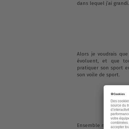
dans lequel j’ai grandi.
Alors je voudrais qu
évoluent, et que to
pratiquer son sport 
son voile de sport.
Ensemble nous pouvons 