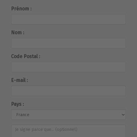
Prénom :
Nom :
Code Postal :
E-mail :
Pays :