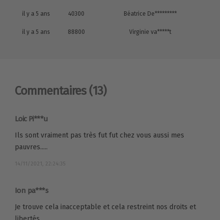
il y a 5 ans
40300
Béatrice De*********
il y a 5 ans
88800
Virginie va*****t
Commentaires
(13)
Loic Pi***u
Ils sont vraiment pas très fut fut chez vous aussi mes
pauvres.....
14/11/2021, 22:24:35
Ion pa***s
Je trouve cela inacceptable et cela restreint nos droits et
libertés