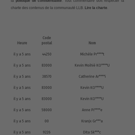
la
politique de confidentialité
. Tout commentaire doit respecter la
charte des contenus de la communauté LLB.
Lire la charte
.
Code
Heure
postal
Nom
il y a 5 ans
44250
Michèle Pr****t
il y a 5 ans
83000
Kevin Moihié KO****U
il y a 5 ans
38570
Catherine Ar****i
il y a 5 ans
83000
Kevin KO****U
il y a 5 ans
83000
Kevin KO****U
il y a 5 ans
58000
Anne Pi****e
il y a 5 ans
00
Kranjx Gr***a
il y a 5 ans
9226
Dita Sk***c