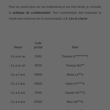
Pour en savoir plus sur ces traitements et sur mes droits, je consulte
la
politique de confidentialité
. Tout commentaire doit respecter la
charte des contenus de la communauté LLB.
Lire la charte
.
Code
Heure
postal
Nom
il y a un an
51100
Thomas EL*********T
il y a un an
95170
Thomas Na***
il y a 2 ans
76800
Marie La***e
il y a 2 ans
76800
Claire Fo*****e
il y a 6 ans
97410
Claude HO***U
il y a 6 ans
01600
Marc Ad***m