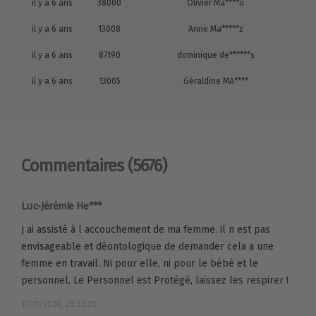
il y a 6 ans
38000
Olivier Ma****u
il y a 6 ans
13008
Anne Ma*****z
il y a 6 ans
87190
dominique de******s
il y a 6 ans
13005
Géraldine MA****
Commentaires
(5676)
Luc-Jérémie He***
J ai assisté à l accouchement de ma femme. il n est pas
envisageable et déontologique de demander cela a une
femme en travail. Ni pour elle, ni pour le bébé et le
personnel. Le Personnel est Protégé, laissez les respirer !
17/11/2020, 20:32:20