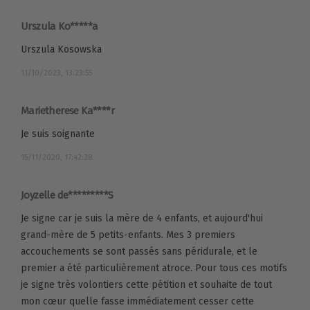
Urszula Ko*****a
Urszula Kosowska
11/10/2023, 13:23:55
Marietherese Ka****r
Je suis soignante
15/11/2020, 17:42:38
Joyzelle de*********S
Je signe car je suis la mère de 4 enfants, et aujourd'hui
grand-mère de 5 petits-enfants. Mes 3 premiers
accouchements se sont passés sans péridurale, et le
premier a été particulièrement atroce. Pour tous ces motifs
je signe très volontiers cette pétition et souhaite de tout
mon cœur quelle fasse immédiatement cesser cette