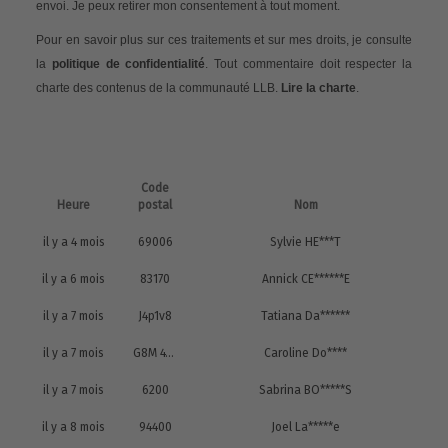
envoi. Je peux retirer mon consentement à tout moment.
Pour en savoir plus sur ces traitements et sur mes droits, je consulte
la
politique de confidentialité
. Tout commentaire doit respecter la
charte des contenus de la communauté LLB.
Lire la charte
.
Code
Heure
postal
Nom
il y a 4 mois
69006
Sylvie HE***T
il y a 6 mois
83170
Annick CE******E
il y a 7 mois
J4p1v8
Tatiana Da******
il y a 7 mois
G8M 4Y5
Caroline Do****
il y a 7 mois
6200
Sabrina BO*****S
il y a 8 mois
94400
Joel La*****e