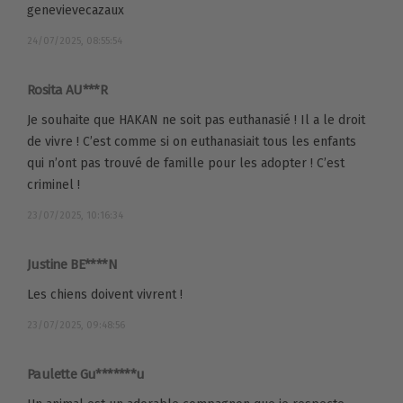
genevievecazaux
24/07/2025, 08:55:54
Rosita AU***R
Je souhaite que HAKAN ne soit pas euthanasié ! Il a le droit
de vivre ! C’est comme si on euthanasiait tous les enfants
qui n’ont pas trouvé de famille pour les adopter ! C’est
criminel !
23/07/2025, 10:16:34
Justine BE****N
Les chiens doivent vivrent !
23/07/2025, 09:48:56
Paulette Gu*******u