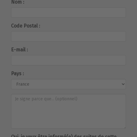
Nom :
Code Postal :
E-mail :
Pays :
Oui, je veux être informé(e) des suites de cette