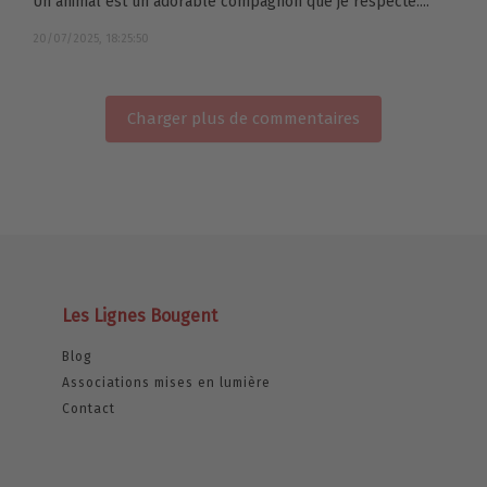
Un animal est un adorable compagnon que je respecte....
20/07/2025, 18:25:50
Charger plus de commentaires
Les Lignes Bougent
Blog
Associations mises en lumière
Contact