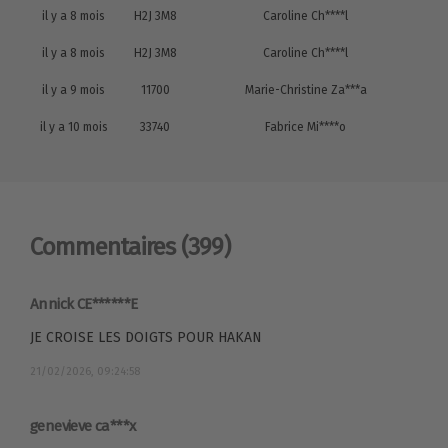
il y a 8 mois
H2J 3M8
Caroline Ch****l
il y a 8 mois
H2J 3M8
Caroline Ch****l
il y a 9 mois
11700
Marie-Christine Za***a
il y a 10 mois
33740
Fabrice Mi****o
Commentaires
(399)
Annick CE******E
JE CROISE LES DOIGTS POUR HAKAN
21/02/2026, 09:24:58
genevieve ca***x