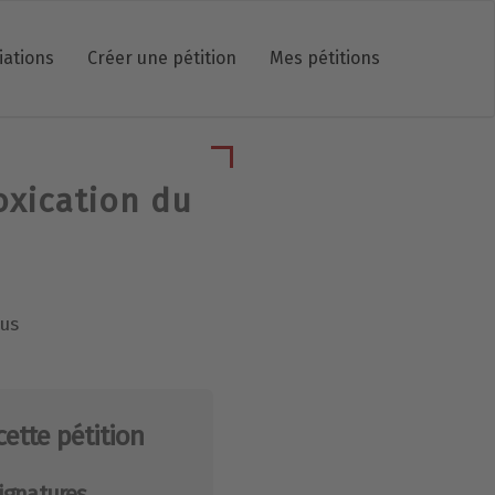
iations
Créer une pétition
Mes pétitions
oxication du
lus
cette pétition
ignatures