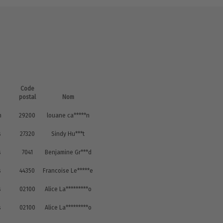
Code
postal
Nom
n
29200
louane ca*****n
s
27320
Sindy Hu***t
s
7041
Benjamine Gr***d
s
44350
Francoise Le*****e
s
02100
Alice La*********o
s
02100
Alice La*********o