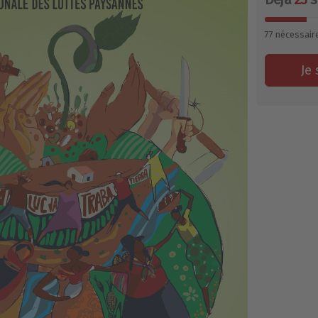
77
nécessair
Je 