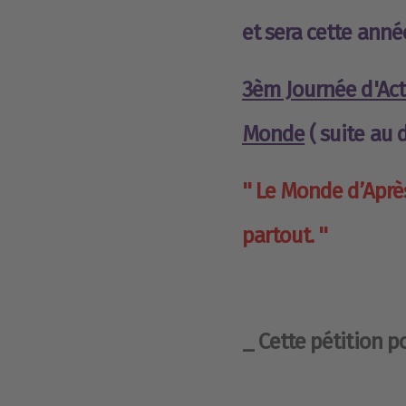
et sera cette anné
3èm Journée d'Acti
Monde
(
suite au
'' Le Monde d’Après
partout. ''
_ Cette pétition p