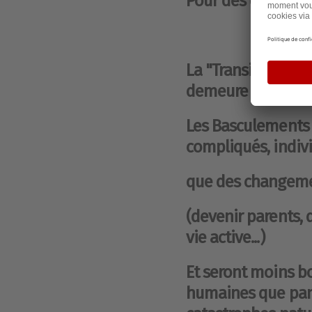
Pour des campagne
La "Transition" i
demeure sans impa
Les Basculements 
compliqués, indiv
que des changemen
(devenir parents, 
vie active...)
Et seront moins b
humaines que pand