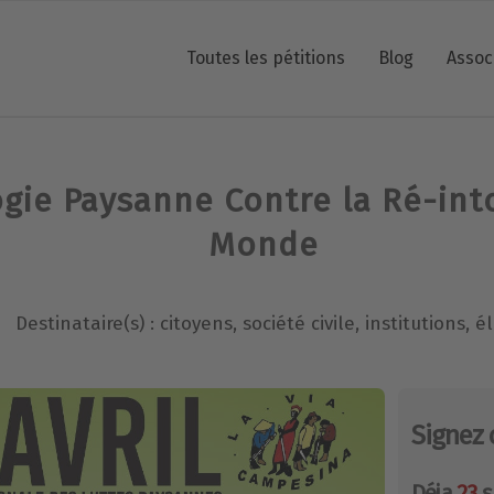
Toutes les pétitions
Blog
Assoc
gie Paysanne Contre la Ré-int
Monde
Destinataire(s) : citoyens, société civile, institutions, é
Signez 
Déja
23
s