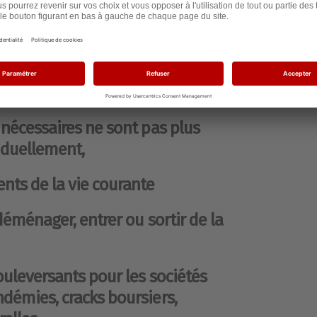
s vivantes .
nvoquée depuis quelques 30ans
ct global.
nécessaires ne sont pas plus
iduellement,
ts de la vie courante
déménager, entrer ou sortir de la
ouleversants pour les sociétés
émies, cracks boursiers,