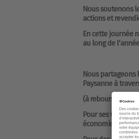
Nous soutenons le
actions et revendi
En cette journée n
au long de l'année
Nous partageons l
Paysanne à traver
(à rebours de l'agr
Pour ses vocations
économiques,