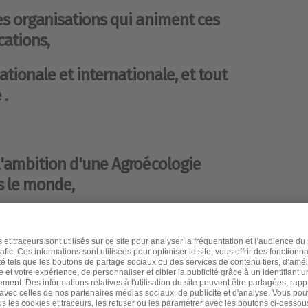
s organisations qui animent ces
cations,
ationale et internationale, et tout
 .
'ambition d'une Agroécologie
s le monde,
o-industrie et ses filières)
 alimentaires, écologiques, &