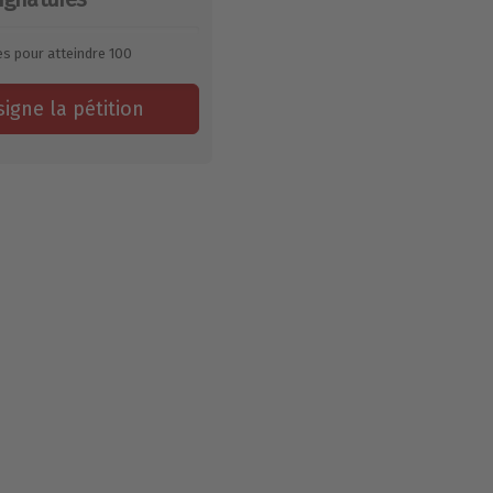
es pour atteindre
100
signe la pétition