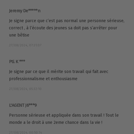
Jeremy De*****n
Je signe parce que c’est pas normal une personne sérieuse,
correct , à l’écoute des jeunes sa doit pas s’arrêter pour
une bêtise
27/08/2024, 07:31:07
Pti. K ***
Je signe par ce que il mérite son travail qui fait avec
professionnalisme et enthousiasme
27/08/2024, 05:32:10
L'AGENT J6***9
Personne sérieuse et appliquée dans son travail ! Tout le
monde a le droit à une 2eme chance dans la vie !
27/08/2024, 00:50:14