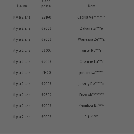
Code
Heure
postal
Nom
il y a 2 ans
22160
Cecilia Ve********
il y a 2 ans
69008
Zakaria Zi***e
il y a 2 ans
69008
Wanessa Ze***a
il y a 2 ans
69007
Amar Ha***i
il y a 2 ans
69008
Chehine La***r
il y a 2 ans
51300
jéréme sa*****r
il y a 2 ans
69008
Jeremy De*****n
il y a 2 ans
69600
Enzo Ak********
il y a 2 ans
69008
Khoubza Da***r
il y a 2 ans
69008
Pti. K ***