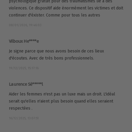
psychologique gratuit pour des traumatismes lié à des
violences. Ce dispositif aide énormément les victimes et doit
continuer d'éxister. Comme pour tous les autres
08/01/2026, 19:46:03
Vilboux He****e
Je signe parce que nous avons besoin de ces lieux
d'écoutes. Avec de très bons professionnels.
19/12/2025, 15:17:16
Laurence Sé*****l
Aider les femmes n'est pas un luxe mais un droit. L'idéal
serait qu'elles n'aient plus besoin quand elles seraient
respectées .
16/12/2025, 13:07:51