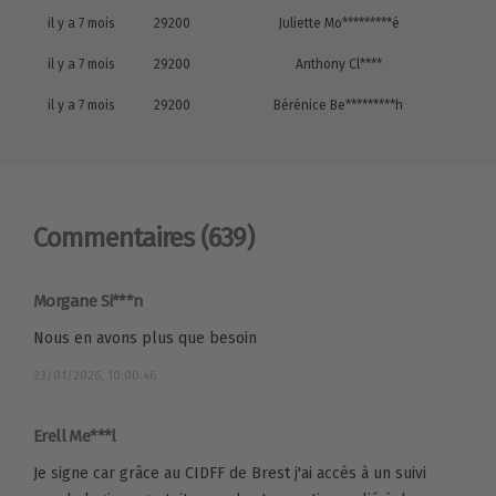
il y a 7 mois
29200
Juliette Mo*********é
il y a 7 mois
29200
Anthony Cl****
il y a 7 mois
29200
Bérénice Be*********h
Commentaires
(639)
Morgane Si***n
Nous en avons plus que besoin
23/01/2026, 10:00:46
Erell Me***l
Je signe car grâce au CIDFF de Brest j'ai accès à un suivi