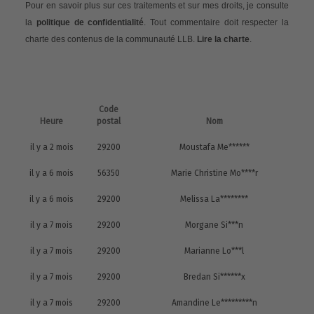
Pour en savoir plus sur ces traitements et sur mes droits, je consulte
la
politique de confidentialité
. Tout commentaire doit respecter la
charte des contenus de la communauté LLB.
Lire la charte
.
Code
Heure
postal
Nom
il y a 2 mois
29200
Moustafa Me******
il y a 6 mois
56350
Marie Christine Mo****r
il y a 6 mois
29200
Melissa La********
il y a 7 mois
29200
Morgane Si***n
il y a 7 mois
29200
Marianne Lo***l
il y a 7 mois
29200
Bredan Si******x
il y a 7 mois
29200
Amandine Le*********n