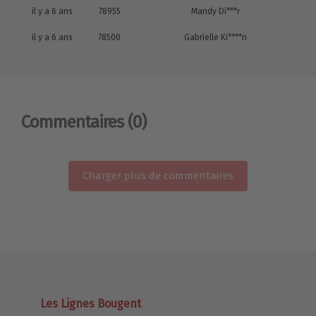
il y a 6 ans
78955
Mandy Di***r
il y a 6 ans
78500
Gabrielle Ki****n
Commentaires
(0)
Charger plus de commentaires
Les Lignes Bougent