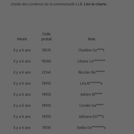
charte des contenus de la communauté LLB.
Lire la charte
.
Code
Heure
postal
Nom
il y a 6 ans
78570
Charline Go****t
il y a 6 ans
78280
Liliane Ca********
il y a 6 ans
22140
Nicolas No******
il y a 6 ans
78955
Léa Ri*******e
il y a 6 ans
78955
Adrien Al*****
il y a 6 ans
78955
Coralin Ga*****
il y a 6 ans
78955
Adriana DU***U
il y a 6 ans
78510
Emilie De********o