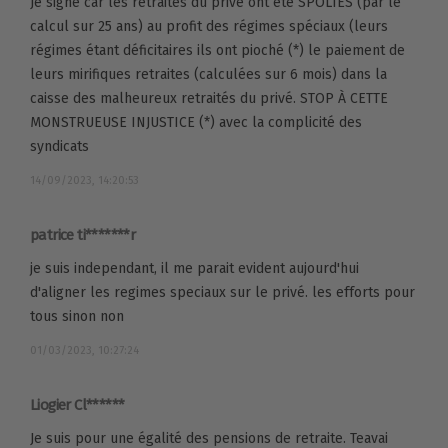
Je signe car les retraités du privé ont été SPOLIÉS (par le
calcul sur 25 ans) au profit des régimes spéciaux (leurs
régimes étant déficitaires ils ont pioché (*) le paiement de
leurs mirifiques retraites (calculées sur 6 mois) dans la
caisse des malheureux retraités du privé. STOP À CETTE
MONSTRUEUSE INJUSTICE (*) avec la complicité des
syndicats
14/09/2023, 14:20:53
patrice ti*******r
je suis independant, il me parait evident aujourd'hui
d'aligner les regimes speciaux sur le privé. les efforts pour
tous sinon non
01/03/2023, 10:27:24
Liogier Cl******
Je suis pour une égalité des pensions de retraite. Teavai