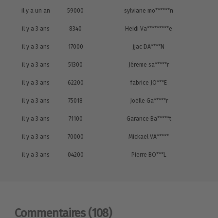
il y a un an
59000
sylviane mo******n
il y a 3 ans
8340
Heidi Va*********e
il y a 3 ans
17000
jjac DA****N
il y a 3 ans
51300
Jéreme sa*****r
il y a 3 ans
62200
fabrice JO***E
il y a 3 ans
75018
Joëlle Ga*****r
il y a 3 ans
71100
Garance Ba*****t
il y a 3 ans
70000
Mickaël VA*****
il y a 3 ans
04200
Pierre BO***L
Commentaires
(108)