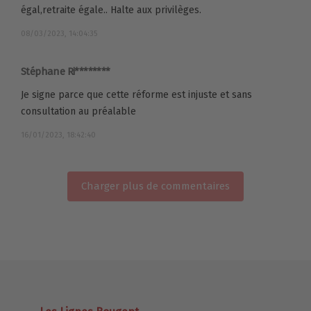
égal,retraite égale.. Halte aux privilèges.
08/03/2023, 14:04:35
Stéphane Ri********
Je signe parce que cette réforme est injuste et sans
consultation au préalable
16/01/2023, 18:42:40
Charger plus de commentaires