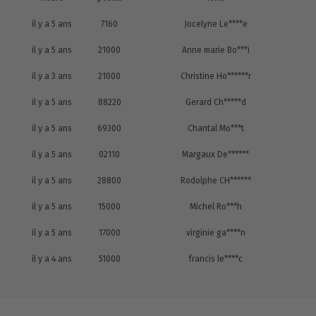
il y a 5 ans
7160
Jocelyne Le****e
il y a 5 ans
21000
Anne marie Bo***i
il y a 3 ans
21000
Christine Ho******r
il y a 5 ans
88220
Gerard Ch*****d
il y a 5 ans
69300
Chantal Mo***t
il y a 5 ans
02110
Margaux De******
il y a 5 ans
28800
Rodolphe CH******
il y a 5 ans
15000
Michel Ro***h
il y a 5 ans
17000
virginie ga****n
il y a 4 ans
51000
francis le****c