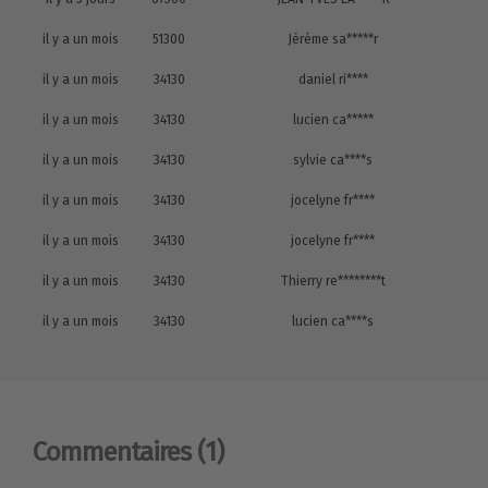
il y a un mois
51300
Jéréme sa*****r
il y a un mois
34130
daniel ri****
il y a un mois
34130
lucien ca*****
il y a un mois
34130
sylvie ca****s
il y a un mois
34130
jocelyne fr****
il y a un mois
34130
jocelyne fr****
il y a un mois
34130
Thierry re********t
il y a un mois
34130
lucien ca****s
Commentaires
(1)