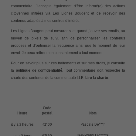
commentaire. J’accepte également d’être informé(e) des actions
citoyennes initiées via Les Lignes Bougent et de recevoir des
contenus adaptés à mes centres d’intérêt.
Les Lignes Bougent peut mesurer si et quand j’ouvre ses emails, au
moyen de pixels de suivi, afin de personnaliser les contenus
proposés et d’optimiser la fréquence ainsi que le moment de leur
envoi. Je peux retirer mon consentement à tout moment.
Pour en savoir plus sur ces traitements et sur mes droits, je consulte
la
politique de confidentialité
. Tout commentaire doit respecter la
charte des contenus de la communauté LLB.
Lire la charte
.
Code
Heure
postal
Nom
il y a 3 heures
42100
Pascale De***r
il y a 5 jours
67360
JEAN-YVES LA*****R