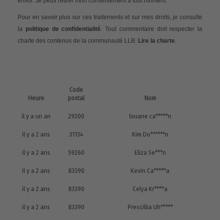
envoi. Je peux retirer mon consentement à tout moment.
Pour en savoir plus sur ces traitements et sur mes droits, je consulte
la
politique de confidentialité
. Tout commentaire doit respecter la
charte des contenus de la communauté LLB.
Lire la charte
.
Code
Heure
postal
Nom
il y a un an
29200
louane ca*****n
il y a 2 ans
31134
Kim Do******n
il y a 2 ans
59260
Eliza Se***n
il y a 2 ans
83390
Kevin Ca*****a
il y a 2 ans
83390
Celya Kr****a
il y a 2 ans
83390
Prescillia Uh*****