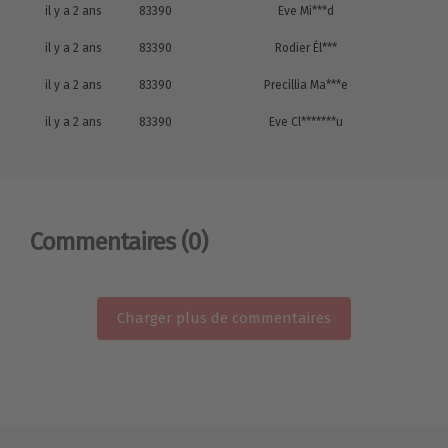
il y a 2 ans
83390
Eve Mi***d
il y a 2 ans
83390
Rodier Él***
il y a 2 ans
83390
Precillia Ma***e
il y a 2 ans
83390
Eve Cl*******u
Commentaires
(0)
Charger plus de commentaires