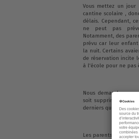
Vous mettez un jour 
cantine scolaire , do
délais. Cependant, ce
ne peut pas prévo
Notamment, des parent
prévu car leur enfan
la nuit. Certains ava
de réservation incite
à l'école pour ne pas 
Nous demandons, en t
soit supprimé car ce
derniers qui ne veulent
Les parents d’élèves é