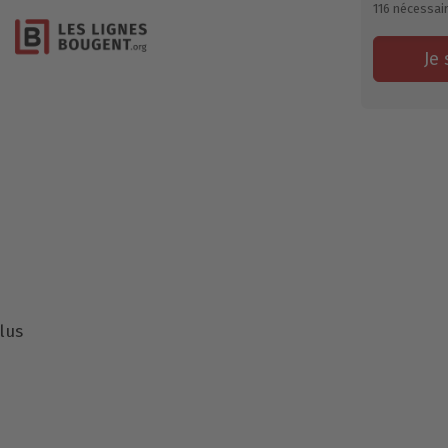
116
nécessai
Je 
lus