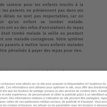
de carence pour les enfants inscrits à la
nc les parents ne préviennent pas dans vos
s délais ne sont pas respectables, car on
ir qu'un enfant va tomber malade.
s ont eu des refus d'annulations du repas
t était tombé malade la veille ou pendant
ient une maladie contagieuse. Votre système
 les parents à mettre leurs enfants malades
être pénalisés à payer des repas pour rien.
ant que parents, que le jour de carence
la commence à provoquer la colère de ces
 plus régler les factures.
lus