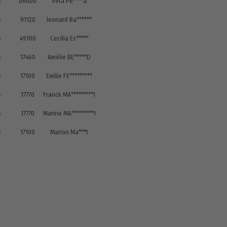
s
06000
Vera Pe****a
s
91120
leonard Ba******
s
49100
Cecilia Es*****
s
17460
Amélie BE*****D
s
17100
Emilie FE*********
s
17770
Franck MA*********I
s
17770
Marine MA*********I
s
17100
Marion Ma***t