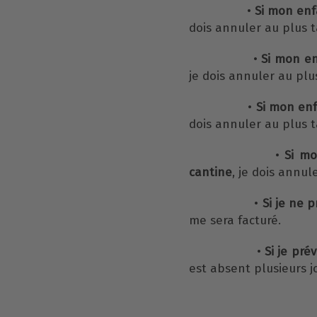
•
Si mon enf
dois annuler au plus t
•
Si mon en
je dois annuler au plu
•
Si mon enf
dois annuler au plus t
•
Si mo
cantine
, je dois annul
•
Si je ne 
me sera facturé.
•
Si je pré
est absent plusieurs jo