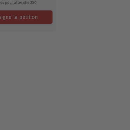
res pour atteindre
250
signe la pétition