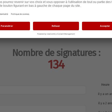
Nombre de signatures :
134
Heure
il y a un a
il y a 2 an