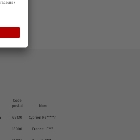
Code
postal
Nom
n
68130
Cyprien Re*****n
s
18000
France LE***