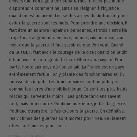
choses que l'on juge à tort subalternes. Il n'est pas inutile
d'apprendre comment ne jamais se résigner à l'injustice
quand on est innocent. Les seules armes du diplomate pour
éviter la guerre sont les mots. Pour prendre une décision, il
faut être un nombre impair de personnes, et trois c'est déjà
trop. Un arrangement médiocre, ou une paix boiteuse, vaut
mieux que la guerre. Il faut savoir ce que l'on veut. Quand
on le sait, il faut avoir le courage de le dire ; quand on le dit,
il faut avoir le courage de le faire. Gloire aux pays où l'on
parle, honte aux pays où l'on se tait. La France est un pays
extrêmement fertile : on y plante des fonctionnaires et il y
pousse des impôts. Les fonctionnaires sont un petit peu
comme les livres d'une bibliothèque. Ce sont les plus hauts
placés qui servent le moins... Les polytechniciens savent
tout, mais rien d'autre. Politique intérieure, je fais la guerre.
Politique étrangère, je fais toujours la guerre. En définitive,
les victimes des guerres sont mortes pour rien. Seulement,
elles sont mortes pour nous.
02/06/2026, 14:56:48