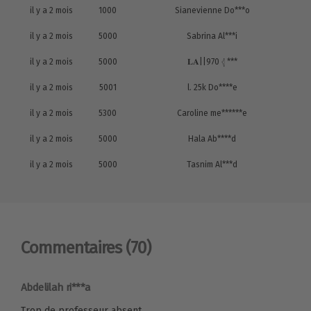
il y a 2 mois
1000
Sianevienne Do***o
il y a 2 mois
5000
Sabrina Al***i
il y a 2 mois
5000
𝐋𝐀||970 𓂆 ***
il y a 2 mois
5001
l. 25k Do****e
il y a 2 mois
5300
Caroline me******e
il y a 2 mois
5000
Hala Ab****d
il y a 2 mois
5000
Tasnim Al***d
Commentaires
(70)
Abdelilah ri***a
Trop de professeur absent