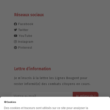
Réseaux sociaux
Facebook
Twitter
YouTube
Instagram
Pinterest
Lettre d’information
Je m’inscris à la lettre les Lignes Bougent pour
rester informé(e) des combats citoyens en cours.
Votre adresse email restera strictement confidentielle et ne sera
jamais échangée. Pour consulter notre politique de confidentialité,