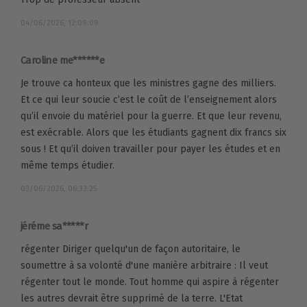
04/06/2026, 12:09:09
Caroline me******e
Je trouve ca honteux que les ministres gagne des milliers.
Et ce qui leur soucie c’est le coût de l’enseignement alors
qu’il envoie du matériel pour la guerre. Et que leur revenu,
est exécrable. Alors que les étudiants gagnent dix francs six
sous ! Et qu’il doiven travailler pour payer les études et en
même temps étudier.
03/06/2026, 06:33:25
jéréme sa*****r
régenter Diriger quelqu'un de façon autoritaire, le
soumettre à sa volonté d'une manière arbitraire : Il veut
régenter tout le monde. Tout homme qui aspire à régenter
les autres devrait être supprimé de la terre. L'Etat