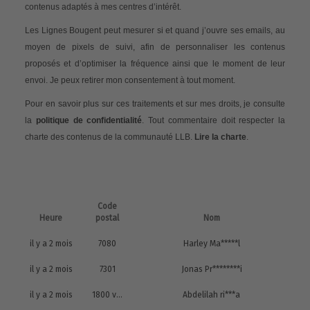
contenus adaptés à mes centres d’intérêt.
Les Lignes Bougent peut mesurer si et quand j’ouvre ses emails, au
moyen de pixels de suivi, afin de personnaliser les contenus
proposés et d’optimiser la fréquence ainsi que le moment de leur
envoi. Je peux retirer mon consentement à tout moment.
Pour en savoir plus sur ces traitements et sur mes droits, je consulte
la
politique de confidentialité
. Tout commentaire doit respecter la
charte des contenus de la communauté LLB.
Lire la charte
.
Code
Heure
postal
Nom
il y a 2 mois
7080
Harley Ma*****l
il y a 2 mois
7301
Jonas Pr********i
il y a 2 mois
1800 vilvoorde
Abdelilah ri***a