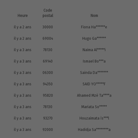
Code
Heure
postal
Nom
il y a 2 ans
30000
Fiona Ha******e
il y a 2 ans
69004
Hugo Ga******
il y a 3 ans
78130
Naima Al*****i
il y a 3 ans
69140
Ismael Bo***a
il y a 3 ans
06300
Sainda Da*******
il y a 3 ans
94350
SAID YO*****F
il y a 3 ans
95820
Ahamed Mzé Ta****a
il y a 3 ans
78130
Mariata So*****
il y a 3 ans
93270
Houzaimata İs***l
il y a 3 ans
92000
Hadidja Sa********a