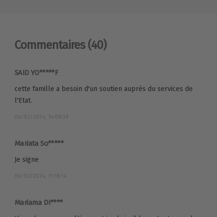
Commentaires
(40)
SAID YO*****F
cette famille a besoin d'un soutien auprès du services de
l'Etat.
06/02/2024, 14:08:39
Mariata So*****
Je signe
06/02/2024, 11:18:14
Mariama DI****