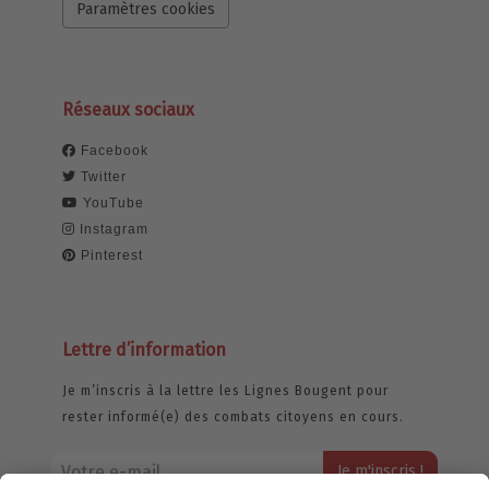
Paramètres cookies
Réseaux sociaux
Facebook
Twitter
YouTube
Instagram
Pinterest
Lettre d’information
Je m’inscris à la lettre les Lignes Bougent pour
rester informé(e) des combats citoyens en cours.