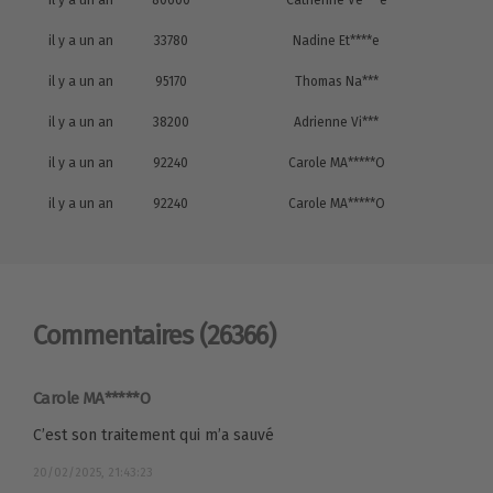
il y a un an
80600
Catherine Vé***é
il y a un an
33780
Nadine Et****e
il y a un an
95170
Thomas Na***
il y a un an
38200
Adrienne Vi***
il y a un an
92240
Carole MA*****O
il y a un an
92240
Carole MA*****O
Commentaires
(26366)
Carole MA*****O
C’est son traitement qui m’a sauvé
20/02/2025, 21:43:23