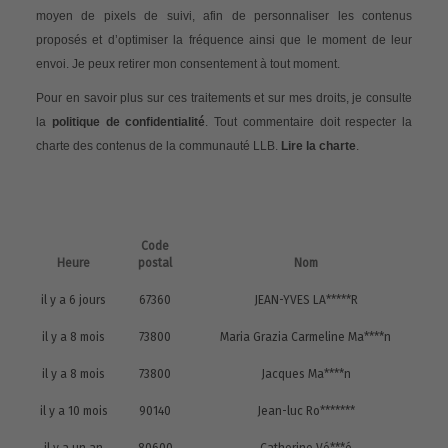
moyen de pixels de suivi, afin de personnaliser les contenus
proposés et d’optimiser la fréquence ainsi que le moment de leur
envoi. Je peux retirer mon consentement à tout moment.
Pour en savoir plus sur ces traitements et sur mes droits, je consulte
la
politique de confidentialité
. Tout commentaire doit respecter la
charte des contenus de la communauté LLB.
Lire la charte
.
Code
Heure
postal
Nom
il y a 6 jours
67360
JEAN-YVES LA*****R
il y a 8 mois
73800
Maria Grazia Carmeline Ma****n
il y a 8 mois
73800
Jacques Ma****n
il y a 10 mois
90140
Jean-luc Ro*******