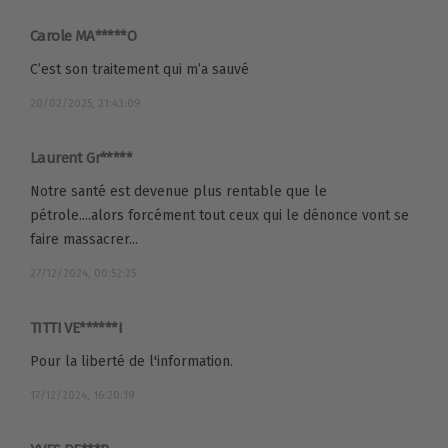
Carole MA*****O
C’est son traitement qui m’a sauvé
20/02/2025, 21:43:09
Laurent Gr*****
Notre santé est devenue plus rentable que le
pétrole....alors forcément tout ceux qui le dénonce vont se
faire massacrer...
27/12/2024, 00:52:25
TITTI VE******I
Pour la liberté de l'information.
17/12/2024, 16:20:19