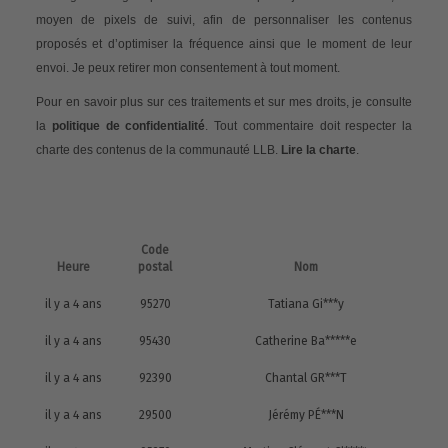
moyen de pixels de suivi, afin de personnaliser les contenus
proposés et d’optimiser la fréquence ainsi que le moment de leur
envoi. Je peux retirer mon consentement à tout moment.
Pour en savoir plus sur ces traitements et sur mes droits, je consulte
la
politique de confidentialité
. Tout commentaire doit respecter la
charte des contenus de la communauté LLB.
Lire la charte
.
Code
Heure
postal
Nom
il y a 4 ans
95270
Tatiana Gi***y
il y a 4 ans
95430
Catherine Ba*****e
il y a 4 ans
92390
Chantal GR***T
il y a 4 ans
29500
Jérémy PÉ***N