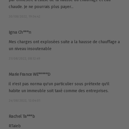
chaude. Je ne pourrais plus payer...
30/08/2022, 19:54:42
Igna Ch***n
Mes charges ont explosées suite a la hausse de chauffage a
un niveau insoutenable
31/08/2022, 08:12:49
Marie France WE*****D
il n'est pas norma qu'un particulier sous prétexte qu'il
habite un immeuble soit taxé comme des entreprises.
24/08/2022, 12:04:01
Rachel Ta***b
RTaieb