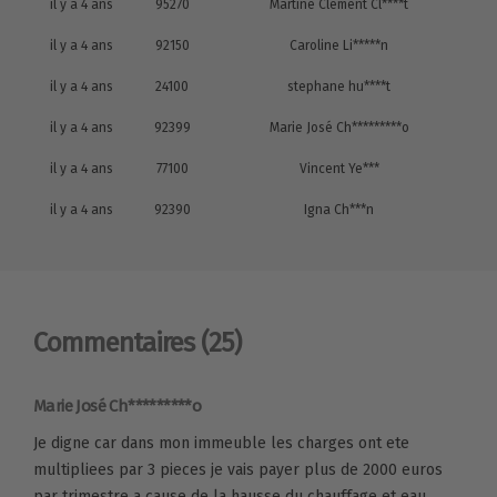
il y a 4 ans
95270
Martine Clément Cl****t
il y a 4 ans
92150
Caroline Li*****n
il y a 4 ans
24100
stephane hu****t
il y a 4 ans
92399
Marie José Ch*********o
il y a 4 ans
77100
Vincent Ye***
il y a 4 ans
92390
Igna Ch***n
Commentaires
(25)
Marie José Ch*********o
Je digne car dans mon immeuble les charges ont ete
multipliees par 3 pieces je vais payer plus de 2000 euros
par trimestre a cause de la hausse du chauffage et eau