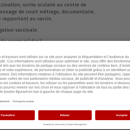
cination, sortie scolaire au centre de
sionnage de court métrage, documentaire,
 rapportant au vaccin.
gation vaccinale.
 du secret médical
tion du personnel
vulnérable
de
 fera pas un pas de plus dans cet
l de masse.