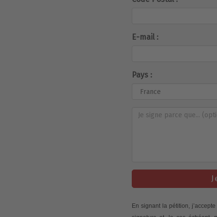
E-mail :
Pays :
J
En signant la pétition, j’accep