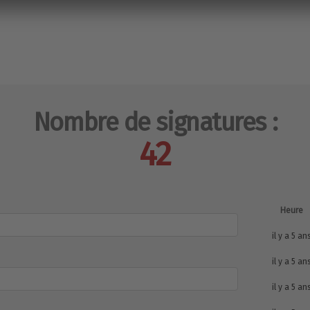
Nombre de signatures :
42
Heure
il y a 5 an
il y a 5 an
il y a 5 an