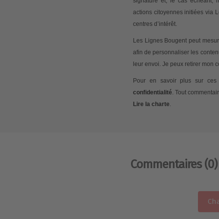
signature et, le cas échéant,
actions citoyennes initiées via
centres d’intérêt.
Les Lignes Bougent peut mesurer
afin de personnaliser les conte
leur envoi. Je peux retirer mon
Pour en savoir plus sur ces 
confidentialité
. Tout commentair
Lire la charte
.
Commentaires
(0)
Cha