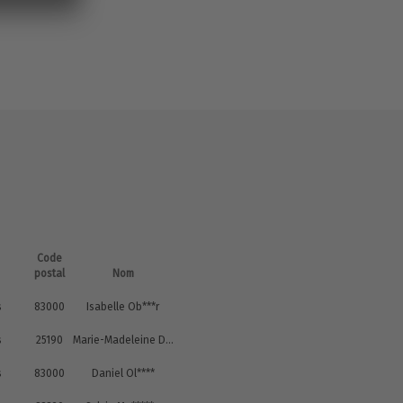
Code
postal
Nom
s
83000
Isabelle Ob***r
s
25190
Marie-Madeleine Do****s
s
83000
Daniel Ol****