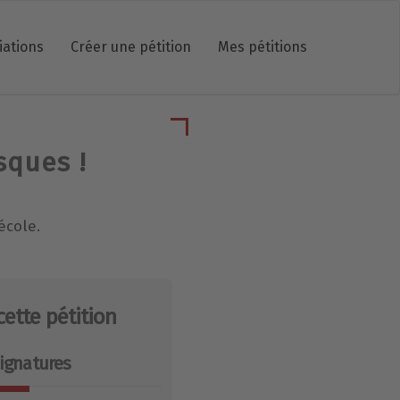
iations
Créer une pétition
Mes pétitions
sques !
école.
cette pétition
ignatures