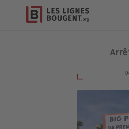
Arrê
D