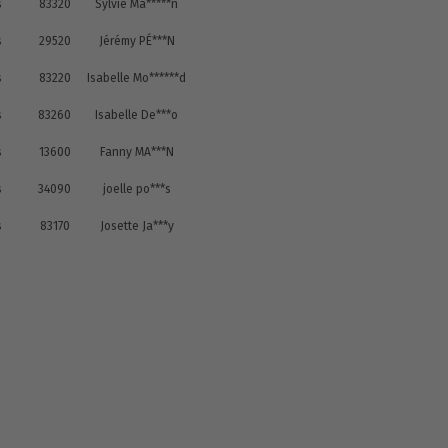
s
83320
Sylvie Ma*****n
s
29520
Jérémy PÉ***N
s
83220
Isabelle Mo******d
s
83260
Isabelle De***o
s
13600
Fanny MA***N
s
34090
joelle po***s
s
83170
Josette Ja***y