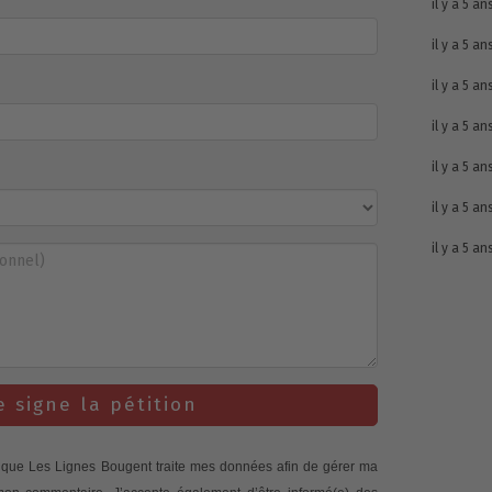
il y a 5 an
il y a 5 an
il y a 5 an
il y a 5 an
il y a 5 an
il y a 5 an
il y a 5 an
e signe la pétition
te que Les Lignes Bougent traite mes données afin de gérer ma