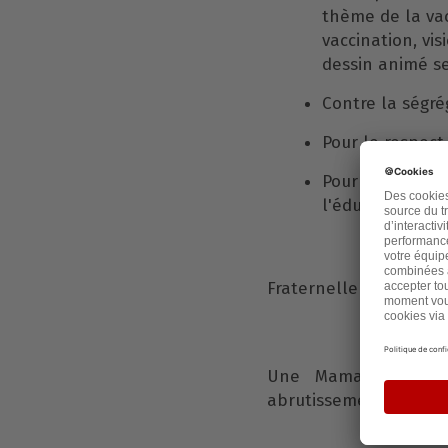
thème de la vac
vaccination, vi
dessin animé se
Contre la ségré
Pour le respect
Pour la protec
l'éducation.
Fraternellement,
Une Maman qui ne
abrutissement généra