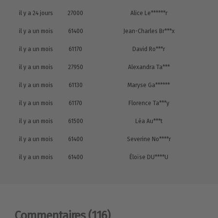
il y a 24 jours
27000
Alice Le******r
il y a un mois
61400
Jean-Charles Br***x
il y a un mois
61170
David Ro***r
il y a un mois
27950
Alexandra Ta***
il y a un mois
61130
Maryse Ga******
il y a un mois
61170
Florence Ta***y
il y a un mois
61500
Léa Au***t
il y a un mois
61400
Severine No****r
il y a un mois
61400
Éloïse DU****U
Commentaires
(116)