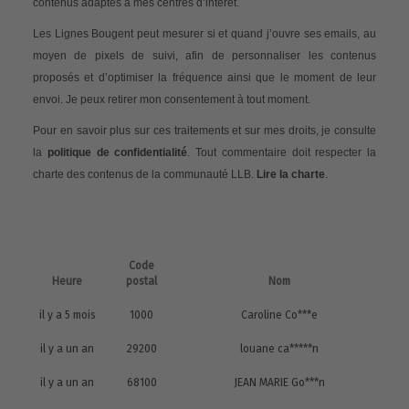
contenus adaptés à mes centres d’intérêt.
Les Lignes Bougent peut mesurer si et quand j’ouvre ses emails, au
moyen de pixels de suivi, afin de personnaliser les contenus
proposés et d’optimiser la fréquence ainsi que le moment de leur
envoi. Je peux retirer mon consentement à tout moment.
Pour en savoir plus sur ces traitements et sur mes droits, je consulte
la
politique de confidentialité
. Tout commentaire doit respecter la
charte des contenus de la communauté LLB.
Lire la charte
.
Code
Heure
postal
Nom
il y a 5 mois
1000
Caroline Co***e
il y a un an
29200
louane ca*****n
il y a un an
68100
JEAN MARIE Go***n