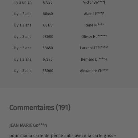
il y a un an
67230
Victor Be****l
il y a 2 ans
68440
Alain LI****E
il y a 3 ans
68170
Rene Ni****
il y a 3 ans
68600
Olivier He******
il y a 3 ans
68650
Laurent FE*******
il y a 3 ans
67390
Bernard DI****H
il y a 3 ans
68000
Alexandre Ch****
Commentaires
(191)
JEAN MARIE Go***n
pour moi la carte de pêche sufis avece la carte grisse