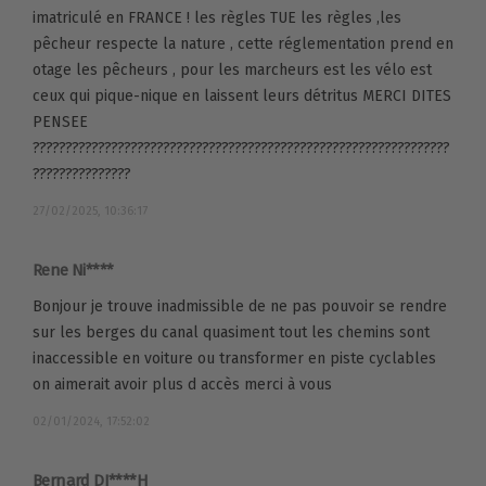
imatriculé en FRANCE ! les règles TUE les règles ,les
pêcheur respecte la nature , cette réglementation prend en
otage les pêcheurs , pour les marcheurs est les vélo est
ceux qui pique-nique en laissent leurs détritus MERCI DITES
PENSEE
????????????????????????????????????????????????????????????????
???????????????
27/02/2025, 10:36:17
Rene Ni****
Bonjour je trouve inadmissible de ne pas pouvoir se rendre
sur les berges du canal quasiment tout les chemins sont
inaccessible en voiture ou transformer en piste cyclables
on aimerait avoir plus d accès merci à vous
02/01/2024, 17:52:02
Bernard DI****H