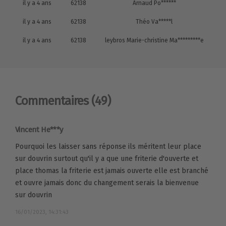
il y a 4 ans
62138
Arnaud Po******
il y a 4 ans
62138
Théo Va*****l
il y a 4 ans
62138
leybros Marie-christine Ma*********e
Commentaires
(49)
Vincent He***y
Pourquoi les laisser sans réponse ils méritent leur place
sur douvrin surtout qu'il y a que une friterie d'ouverte et
place thomas la friterie est jamais ouverte elle est branché
et ouvre jamais donc du changement serais la bienvenue
sur douvrin
16/01/2023, 14:31:43