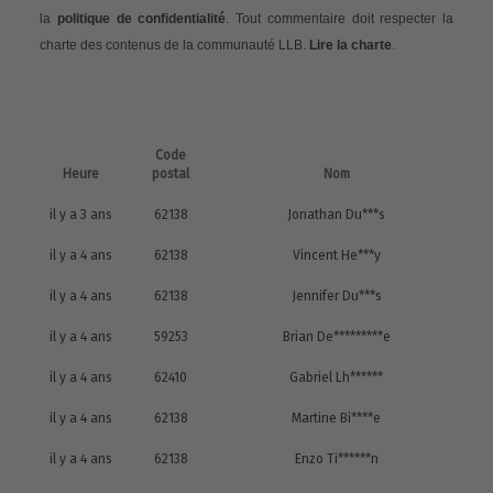
la
politique de confidentialité
. Tout commentaire doit respecter la
charte des contenus de la communauté LLB.
Lire la charte
.
Code
Heure
postal
Nom
il y a 3 ans
62138
Jonathan Du***s
il y a 4 ans
62138
Vincent He***y
il y a 4 ans
62138
Jennifer Du***s
il y a 4 ans
59253
Brian De*********e
il y a 4 ans
62410
Gabriel Lh******
il y a 4 ans
62138
Martine Bi****e
il y a 4 ans
62138
Enzo Ti******n