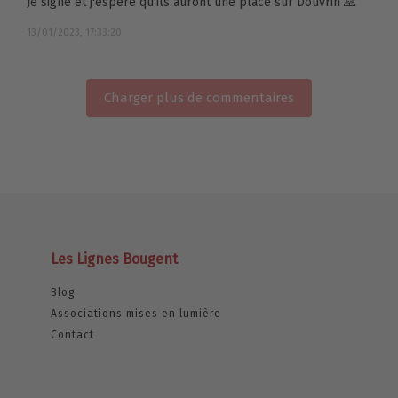
Je signe et j'espère qu'ils auront une place sur Douvrin 🙏
13/01/2023, 17:33:20
Charger plus de commentaires
Les Lignes Bougent
Blog
Associations mises en lumière
Contact