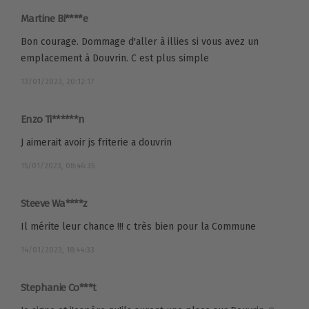
Martine Bi****e
Bon courage. Dommage d'aller à illies si vous avez un
emplacement à Douvrin. C est plus simple
13/01/2023, 20:12:17
Enzo Ti******n
J aimerait avoir js friterie a douvrin
15/01/2023, 08:46:35
Steeve Wa****z
Il mérite leur chance !!! c très bien pour la Commune
14/01/2023, 18:44:33
Stephanie Co***t