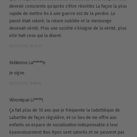
devenir conscients qu’après s'être révoltés La façon la plus
rapide de mettre fin à une guerre est de la perdre. Le
passé était raturé, la rature oubliée et le mensonge
devenait vérité. Plus une société s’éloigne de la vérité, plus
elle hait ceux qui la disent.
03/12/2024, 10:52:42
Fabienne La*****e
Je signe
02/12/2024, 15:56:14
Véronique LI****I
Ça fait plus de 10 ans que je fréquente la ludothèque de
Labarthe de façon régulière, et ce lieu de vie offre aux
enfants un espace de socialisation indispensable à leur
épanouissement Nos Rpes sont saturés et ne peuvent pas