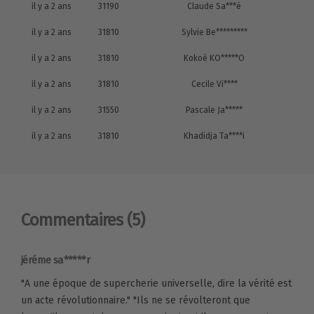
il y a 2 ans
31190
Claude Sa***é
il y a 2 ans
31810
Sylvie Be*********
il y a 2 ans
31810
Kokoè KO*****O
il y a 2 ans
31810
Cecile Vi****
il y a 2 ans
31550
Pascale Ja*****
il y a 2 ans
31810
Khadidja Ta****i
Commentaires
(5)
jéréme sa*****r
"A une époque de supercherie universelle, dire la vérité est
un acte révolutionnaire." "Ils ne se révolteront que