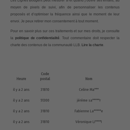
Les Lignes Bougent peut mesurer si et quand j’ouvre ses emails, au
moyen de pixels de suivi, afin de personnaliser les contenus
proposés et d’optimiser la fréquence ainsi que le moment de leur
envoi. Je peux retirer mon consentement à tout moment.
Pour en savoir plus sur ces traitements et sur mes droits, je consulte
la
politique de confidentialité
. Tout commentaire doit respecter la
charte des contenus de la communauté LLB.
Lire la charte
.
Code
Heure
postal
Nom
il y a 2 ans
31810
Celine Ma***
il y a 2 ans
51300
jéréme sa*****r
il y a 2 ans
31810
Fabienne La*****e
il y a 2 ans
31810
Véronique LI****I