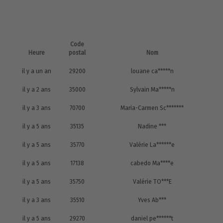
Code
Heure
postal
Nom
il y a un an
29200
louane ca*****n
il y a 2 ans
35000
Sylvain Ma*****n
il y a 3 ans
70700
Maria-Carmen Sc*******
il y a 5 ans
35135
Nadine ***
il y a 5 ans
35770
Valérie La******e
il y a 5 ans
17138
cabedo Ma****e
il y a 5 ans
35750
Valérie TO***E
il y a 3 ans
35510
Yves Ab***
il y a 5 ans
29270
daniel pe******t