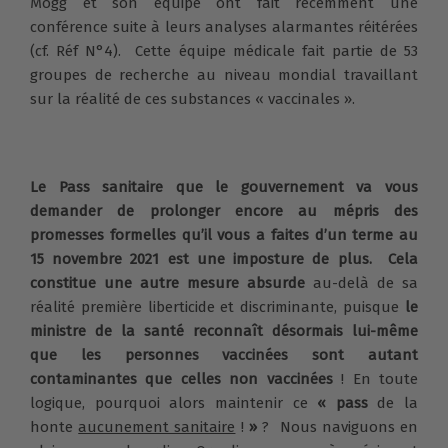
Mogg et son équipe ont fait récemment une
conférence suite à leurs analyses alarmantes réitérées
(cf. Réf N°4). Cette équipe médicale fait partie de 53
groupes de recherche au niveau mondial travaillant
sur la réalité de ces substances « vaccinales ».
Le Pass sanitaire
que le gouvernement va vous
demander de prolonger encore au mépris des
promesses formelles qu’il vous a faites d’un terme au
15 novembre 2021 est une imposture de plus. Cela
constitue une autre mesure absurde
au-delà de sa
réalité première liberticide et discriminante, puisque
le
ministre de la santé reconnaît désormais lui-même
que les personnes vaccinées sont autant
contaminantes que celles non vaccinées
! En toute
logique, pourquoi alors maintenir ce
«
pass
de la
honte
aucunement sanitaire
!
»
? Nous naviguons en