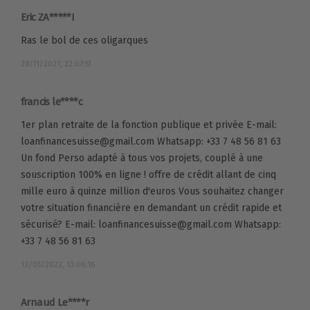
Eric ZA*****I
Ras le bol de ces oligarques
28/11/2021, 22:07:51
francis le****c
1er plan retraite de la fonction publique et privée E-mail:
loanfinancesuisse@gmail.com Whatsapp: +33 7 48 56 81 63
Un fond Perso adapté à tous vos projets, couplé à une
souscription 100% en ligne ! offre de crédit allant de cinq
mille euro à quinze million d'euros Vous souhaitez changer
votre situation financière en demandant un crédit rapide et
sécurisé? E-mail: loanfinancesuisse@gmail.com Whatsapp:
+33 7 48 56 81 63
13/05/2022, 13:06:16
Arnaud Le****r