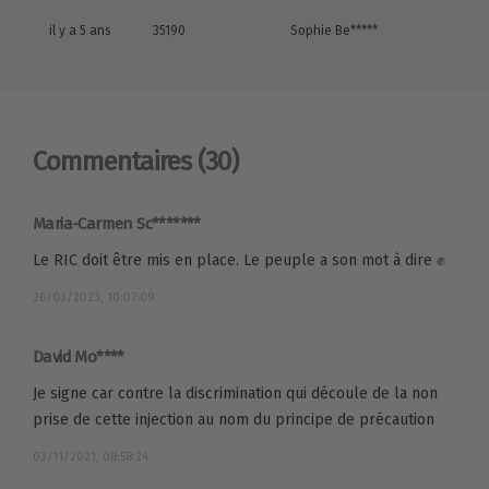
il y a 5 ans
35190
Sophie Be*****
Commentaires
(30)
Maria-Carmen Sc*******
Le RIC doit être mis en place. Le peuple a son mot à dire ✊
26/03/2023, 10:07:09
David Mo****
Je signe car contre la discrimination qui découle de la non
prise de cette injection au nom du principe de précaution
03/11/2021, 08:58:24