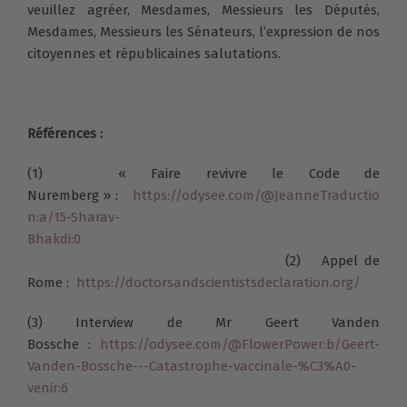
veuillez agréer,
Mesdames, Messieurs les Députés,
Mesdames, Messieurs les Sénateurs
, l’expression de nos
citoyennes et républicaines salutations.
Références :
(1) « Faire revivre le Code de
Nuremberg » :
https://odysee.com/@JeanneTraductio
n:a/15-Sharav-
Bhakdi:0
(2) Appel de
Rome :
https://doctorsandscientistsdeclaration.org/
(3) Interview de Mr Geert Vanden
Bossche :
https://odysee.com/@FlowerPower:b/Geert-
Vanden-Bossche---Catastrophe-vaccinale-%C3%A0-
venir:6