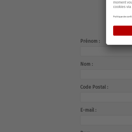
Prénom :
Nom :
Code Postal :
E-mail :