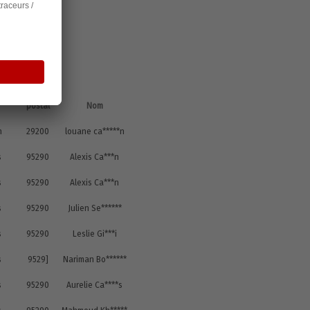
Code
postal
Nom
n
29200
louane ca*****n
s
95290
Alexis Ca***n
s
95290
Alexis Ca***n
s
95290
Julien Se******
s
95290
Leslie Gi***i
s
9529]
Nariman Bo******
s
95290
Aurelie Ca****s