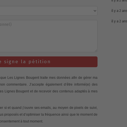
il y a 2 an
il y a 2 an
il y a 2 an
e signe la pétition
te que Les Lignes Bougent traite mes données afin de gérer ma
 mon commentaire. J’accepte également d’être informé(e) des
 Les Lignes Bougent et de recevoir des contenus adaptés à mes
 si et quand j’ouvre ses emails, au moyen de pixels de suivi,
nus proposés et d’optimiser la fréquence ainsi que le moment de
 consentement à tout moment.