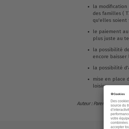
la modification
des familles ( 
qu'elles soient
le paiement au 
plus juste au t
la possibilité 
encore baisser l
la possibilité d
mise en place d
loisirs
Auteur : Parents d'élèves L