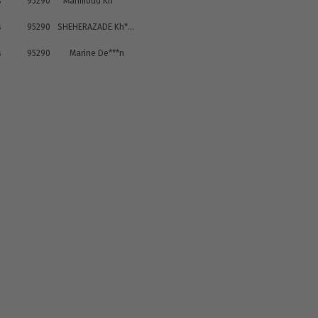
s
95290
Mahmoud Kh*****
s
95290
SHEHERAZADE Kh*****
s
95290
Marine De***n