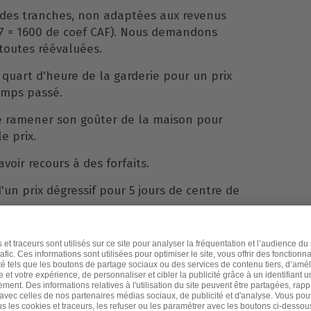
 des tranches, non adaptées aux revenus
T7 = 1600 de coef CAF). Nous demandons
 toutes réévaluées.
quart d'heure de la garderie pour un prix
emps passé.
de ramener son goûter de la maison pour
e prix.
'avoir recours à des forfaits.
'un prix dégressif pour 5 jours de centre de
'Isle Adam