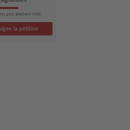
res pour atteindre
1 000
signe la pétition