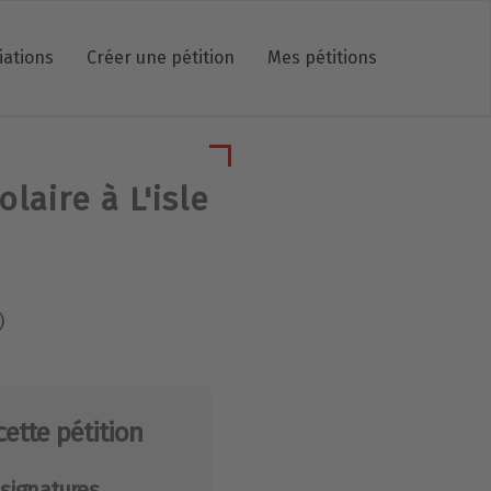
iations
Créer une pétition
Mes pétitions
laire à L'isle
)
cette pétition
signatures