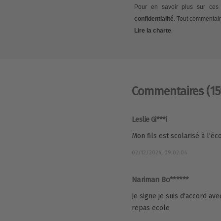
Pour en savoir plus sur ces 
confidentialité
. Tout commentair
Lire la charte
.
Commentaires
(15
Leslie Gi***i
Mon fils est scolarisé à l'éc
02/12/2024, 09:02:04
Nariman Bo******
Je signe je suis d'accord av
repas ecole