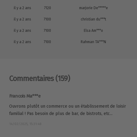
il y a 2 ans
7120
marjorie De*****e
il y a 2 ans
7100
christian du***t
il y a 2 ans
7100
Elsa Am***o
il y a 2 ans
7100
Rahman TA***N
Commentaires
(159)
Francois Ma***e
Ouvrons plutôt un commerce ou un établissement de loisir
familial ! Pas besoin de plus de bar, de bistrots, etc...
14/02/2025, 15:31:48