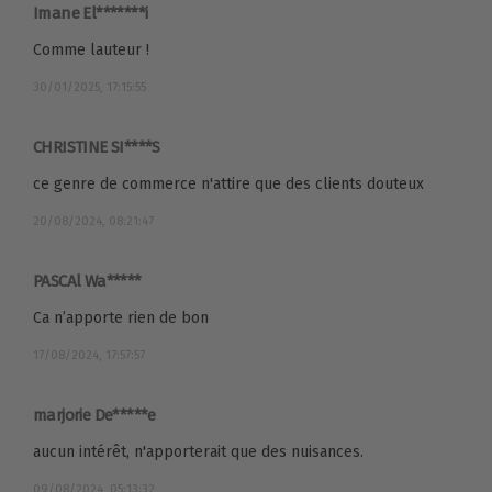
Imane El*******i
Comme lauteur !
30/01/2025, 17:15:55
CHRISTINE SI****S
ce genre de commerce n'attire que des clients douteux
20/08/2024, 08:21:47
PASCAl Wa*****
Ca n’apporte rien de bon
17/08/2024, 17:57:57
marjorie De*****e
aucun intérêt, n'apporterait que des nuisances.
09/08/2024, 05:13:32