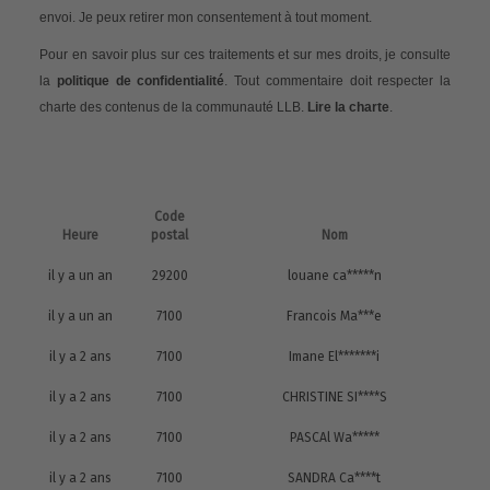
envoi. Je peux retirer mon consentement à tout moment.
Pour en savoir plus sur ces traitements et sur mes droits, je consulte
la
politique de confidentialité
. Tout commentaire doit respecter la
charte des contenus de la communauté LLB.
Lire la charte
.
Code
Heure
postal
Nom
il y a un an
29200
louane ca*****n
il y a un an
7100
Francois Ma***e
il y a 2 ans
7100
Imane El*******i
il y a 2 ans
7100
CHRISTINE SI****S
il y a 2 ans
7100
PASCAl Wa*****
il y a 2 ans
7100
SANDRA Ca****t