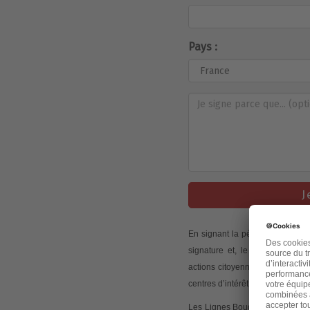
Pays :
J
En signant la pétition, j’accep
signature et, le cas échéant,
actions citoyennes initiées via
centres d’intérêt.
Les Lignes Bougent peut mesurer