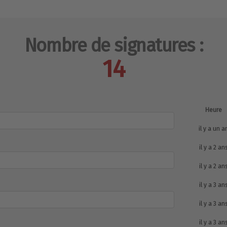
Nombre de signatures :
14
Heure
il y a un a
il y a 2 an
il y a 2 an
il y a 3 an
il y a 3 an
il y a 3 an