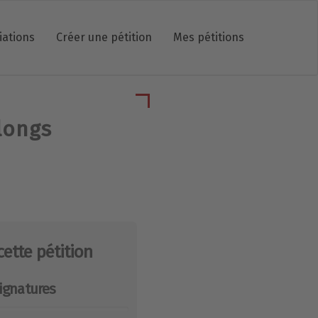
iations
Créer une pétition
Mes pétitions
longs
cette pétition
ignatures