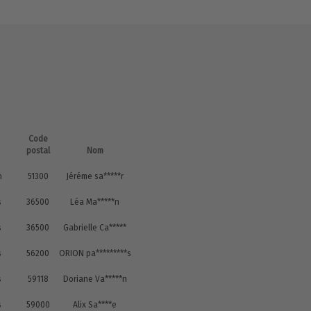
Code
postal
Nom
n
51300
Jéréme sa*****r
s
36500
Léa Ma*****n
s
36500
Gabrielle Ca*****
s
56200
ORION pa*********s
s
59118
Doriane Va*****n
s
59000
Alix Sa****e