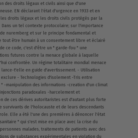
n des droits légaux et civils ainsi que d'une
neuse. EN déclarant l'état d'urgence en 1933 et en
, les droits légaux et les droits civils protégés par la
. Dans un tel contexte protocolaire; sur l'importance
 de nuremberg et sur le principe fondamental et
e tout être humain à un consentement libre et éclairé
e de ce code, c'est d'être un " garde-fou " une
tions futures contre la menace globale à laquelle
rd'hui confrontée. Un régime totalitaire mondial menace
n lance-t'elle en guide d'avertissement. - Utilisation
 exclure - Technologies d'isolement -Tris entre
les " -manipulation des informations -creation d'un climat
 injonctions paradoxales -harcelement et
on de ces dérives autoritaristes est d'autant plus forte
e survivants de l'holocauste et de leurs descendants
ole. Elle a été l'une des premières à dénoncer l'état
 sanitaire " qui s'est mise en place avec la crise du
 personnes malades, traitements de patients avec des
tions de substances expérimentales en violation du