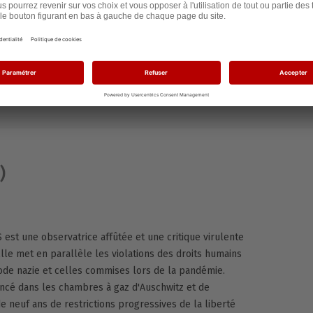
nus proposés et d’optimiser la fréquence ainsi que le moment de
 consentement à tout moment.
traitements et sur mes droits, je consulte la
politique de
e doit respecter la charte des contenus de la communauté LLB.
)
est une observatrice affûtée et une critique virulente
lle met en parallèle les violations des droits humains
ode nazie et celles commises lors de la pandémie.
ncé dans les chambres à gaz d'Auschwitz et de
de neuf ans de restrictions progressives de la liberté