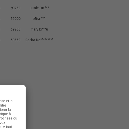
s
93260
Lumie Dm***
s
59000
Mira ***
s
59200
mary ki***u
s
59560
Sacha De*********