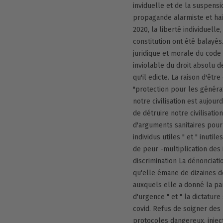
inviduelle et de la suspensio
propagande alarmiste et hai
2020, la liberté individuelle
constitution ont été balayés
juridique et morale du code
inviolable du droit absolu d
qu'il edicte. La raison d'êtr
"protection pour les généra
notre civilisation est aujou
de détruire notre civilisatio
d'arguments sanitaires pour
individus utiles " et " inuti
de peur -multiplication des
discrimination La dénonciati
qu'elle émane de dizaines d
auxquels elle a donné la par
d'urgence " et " la dictature
covid. Refus de soigner des
protocoles dangereux, injec