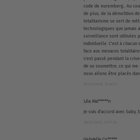
code de nuremberg.. Au cours
de plus, de la démolition d
totalitarisme se sert de mé
technologiques que jamais a
surveillance sont utilisées
individuelle. C'est à chacun 
face aux menaces totalitaire
s'est passé pendant la crise
de se soumettre, ce qui me 
nous allons être placés da
01/04/2025, 12:44:37
Léa Ma*****n
Je suis d'accord avec Gaby,
18/07/2024, 23:17:26
Gabrielle Ca*****