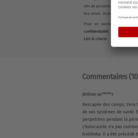
afin de personnaliser les conte
leur envoi. Je peux retirer mon
Pour en savoir plus sur ces 
confidentialité
. Tout commentair
Lire la charte
.
Commentaires
(10
Jéréme sa*****r
Rescapée des camps, Vera S 
de nos systèmes de santé. E
perpetrées pendant la péri
L'holocauste n'a pas comme
treblinka. Il a été précédé 