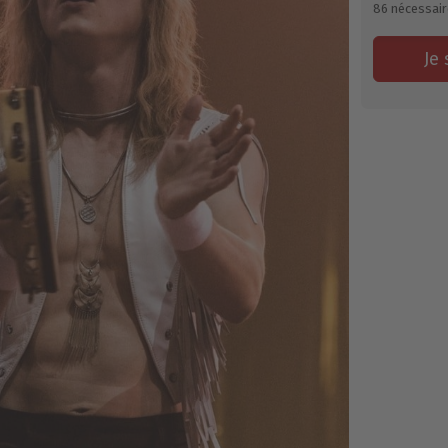
86
nécessair
Je 