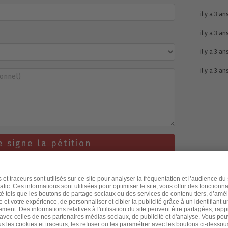
il y a 3 an
il y a 3 an
il y a 3 an
il y a 3 an
e signe la pétition
te que Les Lignes Bougent traite mes données afin de gérer ma
 mon commentaire. J’accepte également d’être informé(e) des
 Les Lignes Bougent et de recevoir des contenus adaptés à mes
 si et quand j’ouvre ses emails, au moyen de pixels de suivi,