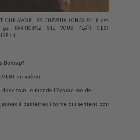
 QUE AVOIR LES CHEVEUX LONGS ‼️‼️ il est
ça. PARTICIPEZ S’IL VOUS PLAÎT C’EST
SE >:(
ns Bohrap?
EMENT en valeur
de donc tout le monde l’écoute merde
 jaunes à paillettes licorne qui sentent bon