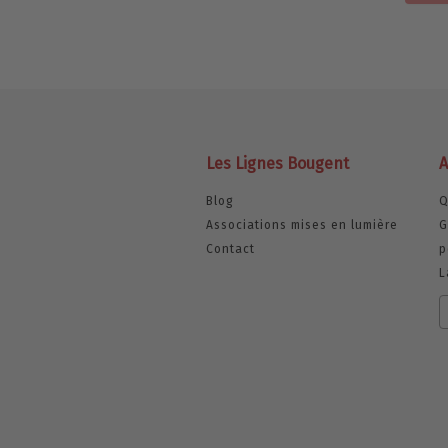
Les Lignes Bougent
A
Blog
Q
Associations mises en lumière
G
Contact
p
L