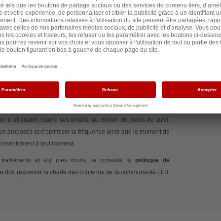
e signe la pétition
te que Les Lignes Bougent traite mes données afin de gérer ma
 mon commentaire. J’accepte également d’être informé(e) des
 Les Lignes Bougent et de recevoir des contenus adaptés à mes
 si et quand j’ouvre ses emails, au moyen de pixels de suivi,
nus proposés et d’optimiser la fréquence ainsi que le moment de
 consentement à tout moment.
traitements et sur mes droits, je consulte la
politique de
e doit respecter la charte des contenus de la communauté LLB.