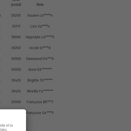
postal
Nom
n
29200
louane ca*****n
s
30111
Lois Va****n
s
78000
hippolyte LA*****E
s
30250
nicole lo****d
s
30900
Emmanuel Pe***é
s
30000
Anne Ké*******
s
30420
Brigitte Th******
s
30420
Mireille Fu*******
s
30900
Françoise BR***T
s
30420
françoise Ge****t