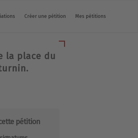
iations
Créer une pétition
Mes pétitions
e la place du
turnin.
cette pétition
signatures