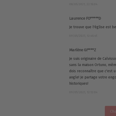
08/05/2021, 22:16:04
Laurence FO*****D
Je trouve que l'église est 
09/05/2021, 12:46:45
Marlène GI****Z
Je suis originaire de Calvis
sans la maison Ortuno, même 
dois reconnaître que c'est u
angle! Je partage votre en
historiques!
09/05/2021, 12:12:04
Cha