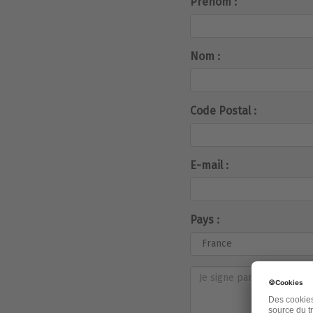
Prénom :
Nom :
Code Postal :
E-mail :
Pays :