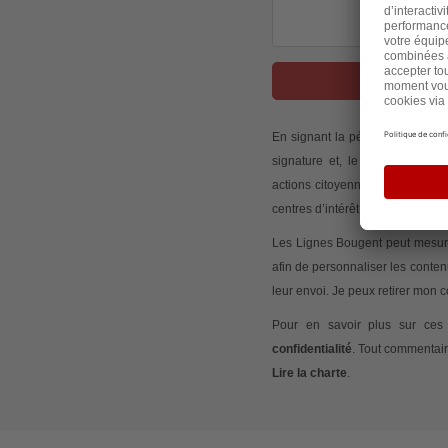
J
En signant la pétition, j’accep
signature et, le cas échéant,
actions citoyennes initiées via
centres d’intérêt.
Les Lignes Bougent peut mesurer
afin de personnaliser les conte
leur envoi. Je peux retirer mon
Pour en savoir plus sur ces 
confidentialité
. Tout commentair
Lire la charte
.