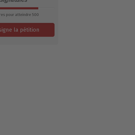
res pour atteindre
500
signe la pétition