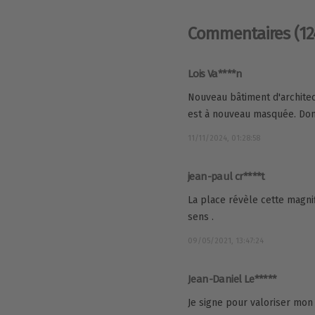
Commentaires
(12
Lois Va****n
Nouveau bâtiment d'architect
est à nouveau masquée. D
11/11/2024, 01:28:58
jean-paul cr****t
La place révèle cette magnif
sens .
09/05/2021, 13:47:24
Jean-Daniel Le*****
Je signe pour valoriser mon 