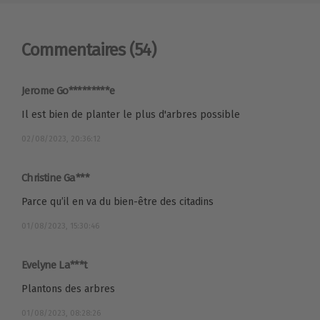
Commentaires
(54)
Jerome Go*********e
Il est bien de planter le plus d'arbres possible
02/08/2023, 20:36:12
Christine Ga***
Parce qu’il en va du bien-être des citadins
01/08/2023, 15:30:46
Evelyne La***t
Plantons des arbres
01/08/2023, 08:28:26