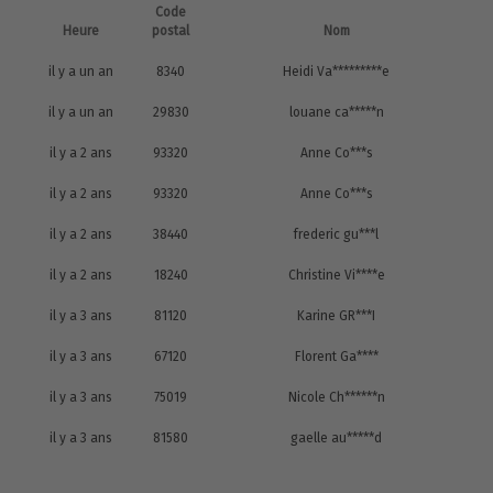
Code
Heure
postal
Nom
il y a un an
8340
Heidi Va*********e
il y a un an
29830
louane ca*****n
il y a 2 ans
93320
Anne Co***s
il y a 2 ans
93320
Anne Co***s
il y a 2 ans
38440
frederic gu***l
il y a 2 ans
18240
Christine Vi****e
il y a 3 ans
81120
Karine GR***I
il y a 3 ans
67120
Florent Ga****
il y a 3 ans
75019
Nicole Ch******n
il y a 3 ans
81580
gaelle au*****d