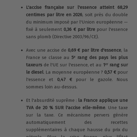
L'accise française sur l'essence atteint 68,29
centimes par litre en 2026
, soit près du double
du minimum imposé par l'Union européenne —
fixé à seulement
0,36 € par litre
pour l'essence
sans plomb (Directive 2003/96/CE).
Avec une accise de
0,69 € par litre d'essence
, la
France se classe au
5ᵉ rang des pays les plus
taxeurs
de l'UE sur l'essence, et au
1ᵉʳ rang sur
le diesel
. La moyenne européenne ?
0,57 €
pour
l'essence et
0,47 €
pour le gazole. Nous
sommes loin au-dessus.
Et l'absurdité suprême :
la France applique une
TVA de 20 % SUR l'accise elle-même
. Une taxe
sur la taxe. Ce mécanisme pervers génère
automatiquement des recettes
supplémentaires à chaque hausse du prix du
pétrole. Plus la crise frappe, plus l'État