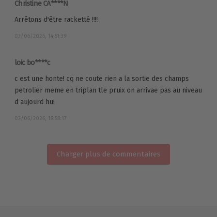
Christine CA****N
Arrêtons d'être racketté !!!!
03/06/2026, 14:51:39
loic bo****c
c est une honte! cq ne coute rien a la sortie des champs
petrolier meme en triplan tle pruix on arrivae pas au niveau
d aujourd hui
02/06/2026, 18:58:17
Charger plus de commentaires