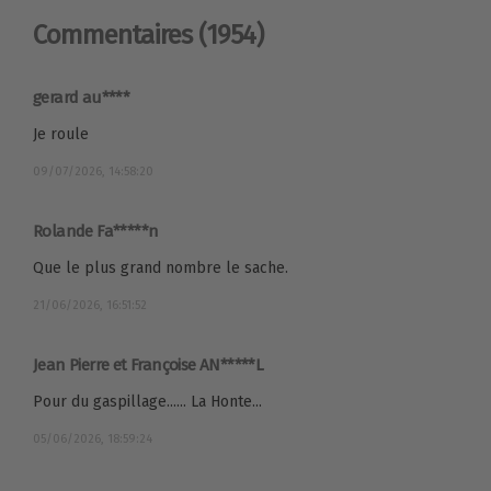
Commentaires
(1954)
gerard au****
Je roule
09/07/2026, 14:58:20
Rolande Fa*****n
Que le plus grand nombre le sache.
21/06/2026, 16:51:52
Jean Pierre et Françoise AN*****L
Pour du gaspillage...... La Honte...
05/06/2026, 18:59:24