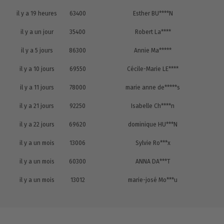
il y a 19 heures
63400
Esther BU****N
il y a un jour
35400
Robert La****
il y a 5 jours
86300
Annie Ma*****
il y a 10 jours
69550
Cécile-Marie LE****
il y a 11 jours
78000
marie anne de*****s
il y a 21 jours
92250
Isabelle Ch****n
il y a 22 jours
69620
dominique HU***N
il y a un mois
13006
Sylvie Ro***x
il y a un mois
60300
ANNA DA***T
il y a un mois
13012
marie-josé Mo***u