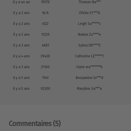
il y a un an
95170
Thomas Na***
il y a 2 ans
N/A
Ofelia SY***A
il y a 2 ans
4122
Leigh Sa*****s
il y a 2 ans
11220
Naima Zo****e
il y a 3 ans
4681
Sylvia DR****E
il y a 4 ans
29430
Catherine LE*****T
il y a 3 ans
31100
claire ma*******h
il y a 5 ans
7041
Benjamine Gr***d
il y a 5 ans
92200
Maryline Sa***a
Commentaires
(5)