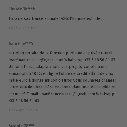
Claudie Ta***b
Trop de souffrance animale! 😭😭l’homme est infect
16/02/2021, 21:02:11
francis le****c
1er plan retraite de la fonction publique et privée E-mail:
loanfinancesuisse@gmail.com Whatsapp: +33 7 48 56 81 63
Un fond Perso adapté à tous vos projets, couplé à une
souscription 100% en ligne ! offre de crédit allant de cinq
mille euro à quinze million d'euros Vous souhaitez changer
votre situation financière en demandant un crédit rapide et
sécurisé? E-mail: loanfinancesuisse@gmail.com Whatsapp:
+33 7 48 56 81 63
13/05/2022, 13:18:37
Aristote Gi****