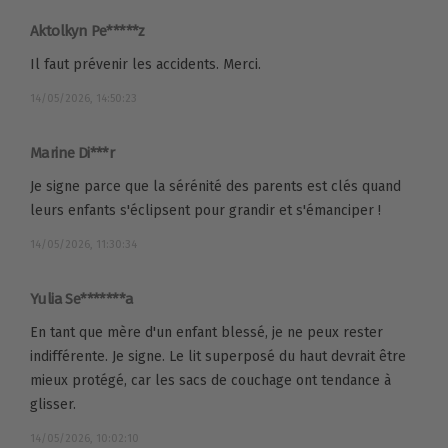
Aktolkyn Pe*****z
Il faut prévenir les accidents. Merci.
14/05/2026, 14:50:23
Marine Di***r
Je signe parce que la sérénité des parents est clés quand
leurs enfants s'éclipsent pour grandir et s'émanciper !
14/05/2026, 11:30:34
Yulia Se*******a
En tant que mère d'un enfant blessé, je ne peux rester
indifférente. Je signe. Le lit superposé du haut devrait être
mieux protégé, car les sacs de couchage ont tendance à
glisser.
14/05/2026, 10:02:10