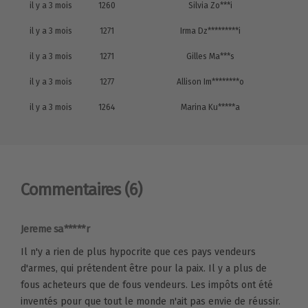
il y a 3 mois
1260
Silvia Zo***i
il y a 3 mois
1271
Irma Dz*********i
il y a 3 mois
1271
Gilles Ma***s
il y a 3 mois
1277
Allison Im********o
il y a 3 mois
1264
Marina Ku*****a
Commentaires
(6)
Jereme sa*****r
Il n'y a rien de plus hypocrite que ces pays vendeurs
d'armes, qui prétendent être pour la paix. Il y a plus de
fous acheteurs que de fous vendeurs. Les impôts ont été
inventés pour que tout le monde n'ait pas envie de réussir.