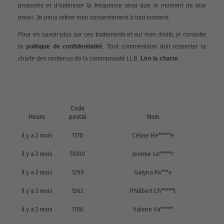
proposés et d’optimiser la fréquence ainsi que le moment de leur
envoi. Je peux retirer mon consentement à tout moment.
Pour en savoir plus sur ces traitements et sur mes droits, je consulte
la
politique de confidentialité
. Tout commentaire doit respecter la
charte des contenus de la communauté LLB.
Lire la charte
.
Code
Heure
postal
Nom
il y a 2 mois
1170
Céline He*****e
il y a 3 mois
51300
Jereme sa*****r
il y a 3 mois
1299
Galyna Pa***e
il y a 3 mois
1262
Philibert Ch*****t
il y a 3 mois
1196
Valerie Va*****