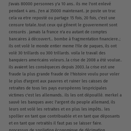
j'avais 80000 personnes y'a 10 ans.. ils me l'ont enlevé
pendant 4 ans.. j'en ai 35000 maintenant.. je poste un truc
cela va etre reposté ou partage 15 fois, 20 fois, c'est une
censure totale..tout ceux qui gênent le gouverement sont
censurés . jamais la france n'a eu autant de comptes
bancaires à découvert... bombe à fragmentation financiere..;
ils ont volé le monde entier meme l'ile de paques, ils ont
volé 30 trillards ou 300 trillards. voila le travail des
banquiers americains voleurs..la crise de 2008 a été voulue..
ils avaient les conséqueces depuis 2003..la crise est une
fraude la plus grande fraude de l'histoire voulu pour voler
le plus d'argent aux pauvres et ruiner les caisses de
retraites de tous les pays européenns lespricipales
victimes c'est les allemands.. ils les ont dépouillé. merkel a
sauvé les banques avec l'argent du peuple allemand, ils
leurs ont volé les retraites et en plus les impôts.. les
spollier en tant que contribuable et en tant que déposants
et en tant que retraités il faut pas se laisser faire.
processus de spoliation économique de décimation