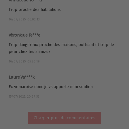
Trop proche des habitations
16/07/2025, 06:02:13
Véronique Fe***e
Trop dangereux proche des maisons, polluant et trop de
peur chez les animzux
16/07/2025, 05:20:19
Laure Va****k
Ex vemaroise donc je vs apporte mon soutien
15/07/2025, 20:29:55
Charger plus de commentaires