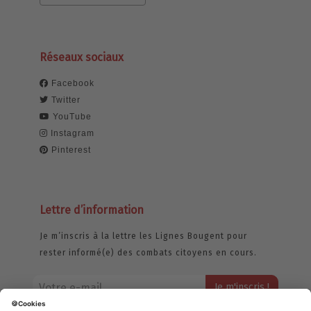
Réseaux sociaux
Facebook
Twitter
YouTube
Instagram
Pinterest
Lettre d’information
Je m’inscris à la lettre les Lignes Bougent pour
rester informé(e) des combats citoyens en cours.
Votre adresse email restera strictement confidentielle et ne sera