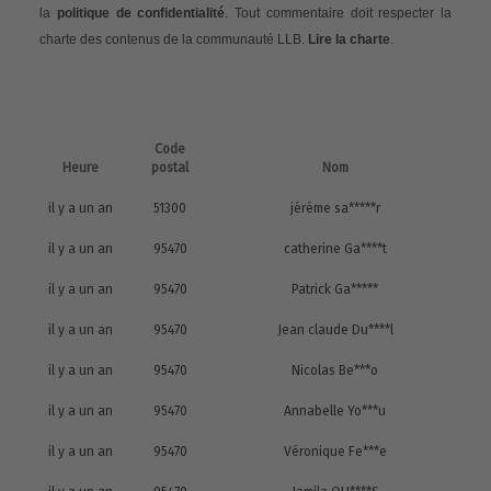
la
politique de confidentialité
. Tout commentaire doit respecter la
charte des contenus de la communauté LLB.
Lire la charte
.
Code
Heure
postal
Nom
il y a un an
51300
jéréme sa*****r
il y a un an
95470
catherine Ga****t
il y a un an
95470
Patrick Ga*****
il y a un an
95470
Jean claude Du****l
il y a un an
95470
Nicolas Be***o
il y a un an
95470
Annabelle Yo***u
il y a un an
95470
Véronique Fe***e