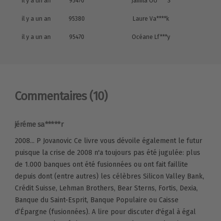
il y a un an
95470
Jamila OU****S
il y a un an
95380
Laure Va****k
il y a un an
95470
Océane Lf***y
Commentaires
(10)
jéréme sa*****r
2008... P Jovanovic Ce livre vous dévoile également le futur
puisque la crise de 2008 n'a toujours pas été jugulée: plus
de 1.000 banques ont été fusionnées ou ont fait faillite
depuis dont (entre autres) les célèbres Silicon Valley Bank,
Crédit Suisse, Lehman Brothers, Bear Sterns, Fortis, Dexia,
Banque du Saint-Esprit, Banque Populaire ou Caisse
d’Épargne (fusionnées). A lire pour discuter d'égal à égal