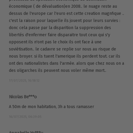
économique ( de dévaluation)en 2008.. le nuage reste au
dessus de l'europe car l'euro est cette creation magnfique ..
c'est la raison pour laquelle ils jouent pour leurs survies :
donc cela passe par la disparition la suppression des
libertés d'enfermer faire disparaitre tout ceux qui s'y
opposent ils n'ont pas le choix ils ont face à une
soviétisation.. le cadavre se replie sur nous au risque de
nous broyer. si ils tuent l'amerique ils perdent tout. car ils
ont des nationalistes dans l'armée. alors que chez nous on a
des oligarches ils peuvent nous voler même mort..
17/07/2025, 16:18:12
Nicolas Be***o
A 50m de mon habitation, 3h a tous ramasser
16/07/2025, 06:39:05
Annabelle Yo***u