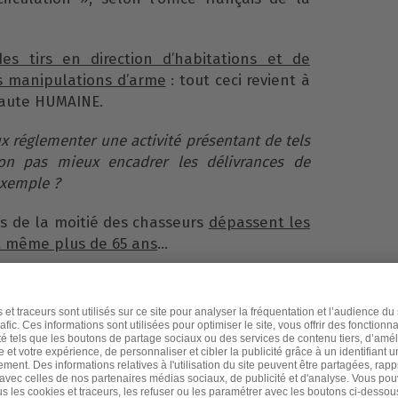
des tirs en direction d’habitations et de
s manipulations d’arme
: tout ceci revient à
faute HUMAINE.
x réglementer une activité présentant de tels
-on pas mieux encadrer les délivrances de
exemple ?
s de la moitié des chasseurs
dépassent les
t même plus de 65 ans
…
 des pays où la réglementation est la plus
e de la chasse et on voit le résultat…
ouver notre nature