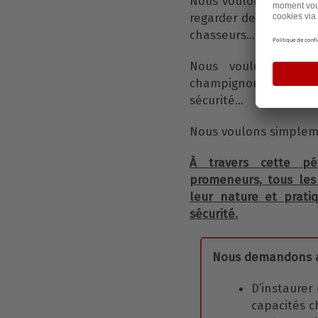
Nous voulons pouvoir
regarder derrière not
chasseurs…
Nous voulons pouvo
champignons et des p
sécurité…
Nous voulons simplem
À travers cette pét
promeneurs, tous les 
leur nature et pratiq
sécurité.
Nous demandons a
D’instaurer 
capacités c