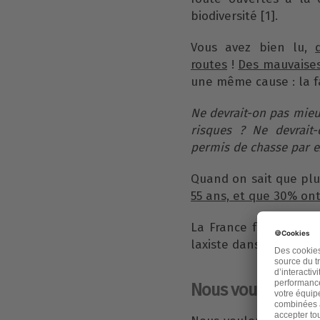
biodiversité [1].
Vous avez bien lu,
routes
!
Des mauvaise
une même cause : la 
Ne devrait-on pas mieu
risques ? Ne devrait
permis de chasse par 
Quand on sait que plu
55 ans, et que 30% on
La France fait partie
laxiste dans le domain
Nous voulons retr