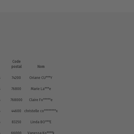
Code
postal
Nom
s
74200
Oriane CU***Y
s
76800
Marie La***e
s
768000
Claire Fo*****e
s
44600
christelle co********x
s
83250
Linda BO***E
s
66000
Vanessa Ko****k