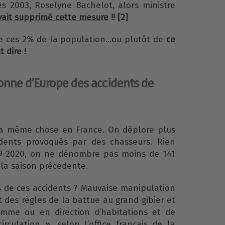
s 2003, Roselyne Bachelot, alors ministre
vait supprimé cette mesure
!! [2]
de ces 2% de la population...ou plutôt de
ce
 dire !
onne d’Europe des accidents de
la même chose en France. On déplore plus
idents provoqués par des chasseurs. Rien
19-2020, on ne dénombre pas moins de 141
e la saison précédente.
s de ces accidents ? Mauvaise manipulation
 des règles de la battue au grand gibier et
omme ou en direction d’habitations et de
irculation », selon l’office français de la