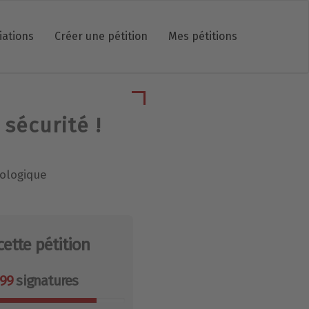
iations
Créer une pétition
Mes pétitions
sécurité !
cologique
cette pétition
899
signatures