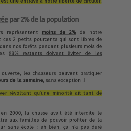
’est une entrave à notre liberté de circuler.
rée
par 2% de la population
rs représentent
moins de 2%
de notre
t ces 2 petits pourcents qui sont libres de
t dans nos forêts pendant plusieurs mois de
les
98% restants doivent éviter de les
 ouverte, les chasseurs peuvent pratiquer
jours de la semaine
, sans exception !!
uver révoltant qu’une minorité ait tant de
 en 2000, la
chasse avait été interdite
le
re aux familles de pouvoir profiter de la
ur sans école : eh bien, ça n’a pas duré