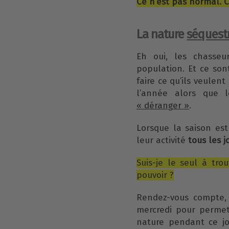
Ce n’est pas normal. C
La nature
séquest
Eh oui, les chasseu
population. Et ce son
faire ce qu’ils veulen
l’année alors que 
« déranger »
.
Lorsque la saison est
leur activité
tous les 
Suis-je le seul à tro
pouvoir ?
Rendez-vous compte,
mercredi pour permett
nature pendant ce jo