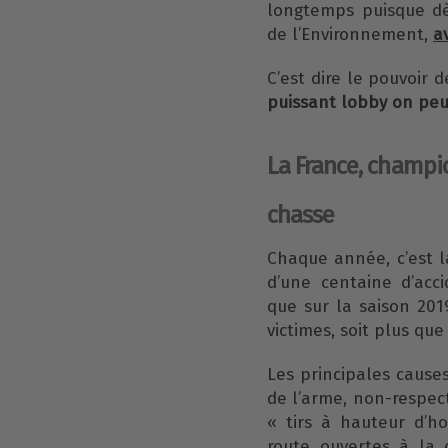
longtemps puisque dè
de l’Environnement,
a
C’est dire le pouvoir 
puissant lobby on peut
La France, champi
chasse
Chaque année, c’est 
d’une centaine d’acc
que sur la saison 20
victimes, soit plus qu
Les principales cause
de l’arme, non-respect
« tirs à hauteur d’h
route ouvertes à la c