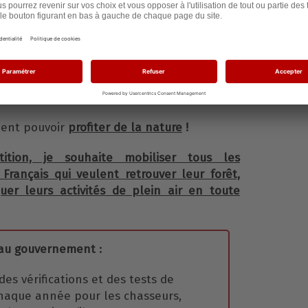
 nous promener le dimanche en forêt sans
re épaule au cas où nous serions proches de
ir emmener nos enfants cueillir des
lantes sauvages sans craindre pour leur
ent pouvoir
profiter de la nature
!
ition, je souhaite mobiliser tous les
Français qui veulent retrouver leur forêt,
uer leurs activités de plein air en toute
u gouvernement :
des vérifications et des tests de
haque année pour les chasseurs,