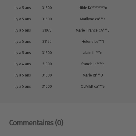
il y a 5 ans
31600
Hilde Kr*********o
il y a 5 ans
31600
Marilyne ca***e
il y a 5 ans
31078
Marie-France CA***S
il y a 5 ans
31190
Hélène Le***f
il y a 5 ans
31600
alain th***n
il y a 4 ans
51000
francis le****c
il y a 5 ans
31600
Marie RI***U
il y a 5 ans
31600
OLIVIER ca***e
Commentaires
(0)