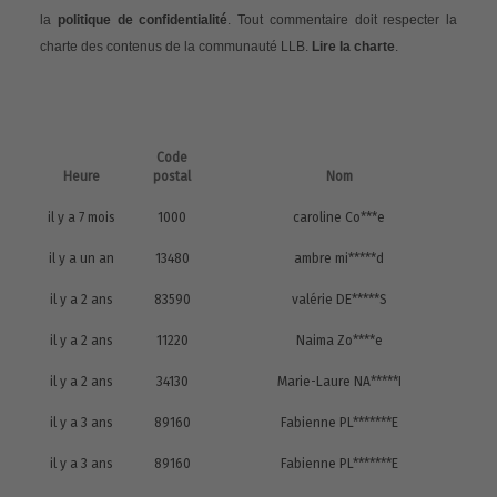
la
politique de confidentialité
. Tout commentaire doit respecter la
charte des contenus de la communauté LLB.
Lire la charte
.
Code
Heure
postal
Nom
il y a 7 mois
1000
caroline Co***e
il y a un an
13480
ambre mi*****d
il y a 2 ans
83590
valérie DE*****S
il y a 2 ans
11220
Naima Zo****e
il y a 2 ans
34130
Marie-Laure NA*****I
il y a 3 ans
89160
Fabienne PL*******E
il y a 3 ans
89160
Fabienne PL*******E