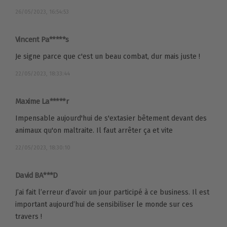
26/05/2023, 16:54:53
Vincent Pa*****s
Je signe parce que c'est un beau combat, dur mais juste !
22/05/2023, 18:33:44
Maxime La*****r
Impensable aujourd'hui de s'extasier bêtement devant des
animaux qu'on maltraite. Il faut arrêter ça et vite
22/05/2023, 18:30:10
David BA***D
J’ai fait l’erreur d’avoir un jour participé à ce business. Il est
important aujourd’hui de sensibiliser le monde sur ces
travers !