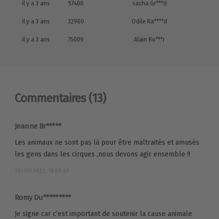
il y a 3 ans
57400
sacha Gr***d
il y a 3 ans
32900
Odile Ra****d
il y a 3 ans
75009
Alain Ro***r
Commentaires
(13)
Jeanne Br*****
Les animaux ne sont pas là pour être maltraités et amusés
les gens dans les cirques ,nous devons agir ensemble !!
29/05/2023, 18:09:07
Romy Du*********
Je signe car c’est important de soutenir la cause animale