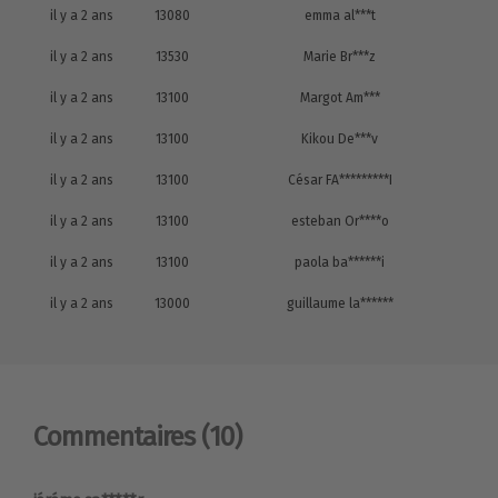
il y a 2 ans
13080
emma al***t
il y a 2 ans
13530
Marie Br***z
il y a 2 ans
13100
Margot Am***
il y a 2 ans
13100
Kikou De***v
il y a 2 ans
13100
César FA*********I
il y a 2 ans
13100
esteban Or****o
il y a 2 ans
13100
paola ba******i
il y a 2 ans
13000
guillaume la******
Commentaires
(10)