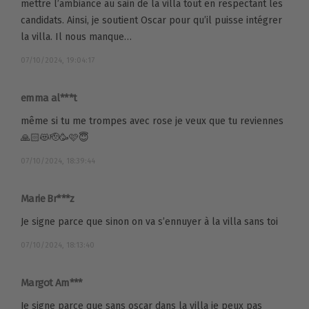
mettre l’ambiance au sain de la villa tout en respectant les
candidats. Ainsi, je soutient Oscar pour qu’il puisse intégrer
la villa. Il nous manque…
07/10/2024, 19:04:17
emma al***t
même si tu me trompes avec rose je veux que tu reviennes
🙏🏻😻🫡🥳🩷😇
07/10/2024, 18:39:44
Marie Br***z
Je signe parce que sinon on va s’ennuyer à la villa sans toi
07/10/2024, 18:13:40
Margot Am***
Je signe parce que sans oscar dans la villa je peux pas