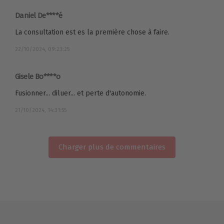
Daniel De****é
La consultation est es la première chose à faire.
22/10/2024, 09:23:25
Gisele Bo****o
Fusionner... diluer... et perte d'autonomie.
21/10/2024, 14:31:55
Charger plus de commentaires