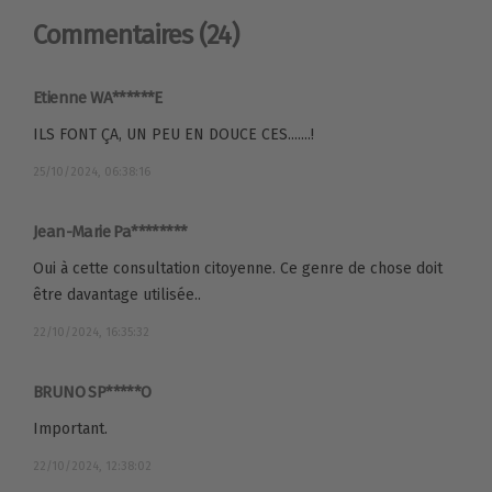
Commentaires
(24)
Etienne WA******E
ILS FONT ÇA, UN PEU EN DOUCE CES.......!
25/10/2024, 06:38:16
Jean-Marie Pa********
Oui à cette consultation citoyenne. Ce genre de chose doit
être davantage utilisée..
22/10/2024, 16:35:32
BRUNO SP*****O
Important.
22/10/2024, 12:38:02