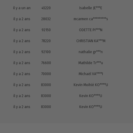
il y a un an
45220
Isabelle JE***E
il y a 2 ans
28032
mcarmen ca*********s
il y a 2 ans
92150
ODETTE PI***N
il y a 2 ans
78220
CHRISTIAN KA***M
il y a 2 ans
92100
nathalie gr***n
il y a 2 ans
76600
Mathilde Tr***u
il y a 2 ans
70000
Michaël VA****I
il y a 2 ans
83000
Kevin Moihié KO****U
il y a 2 ans
83000
Kevin KO****U
il y a 2 ans
83000
Kevin KO****U