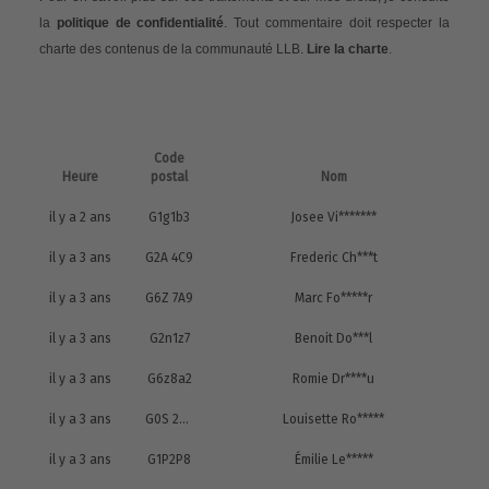
la
politique de confidentialité
. Tout commentaire doit respecter la
charte des contenus de la communauté LLB.
Lire la charte
.
Code
Heure
postal
Nom
il y a 2 ans
G1g1b3
Josee Vi*******
il y a 3 ans
G2A 4C9
Frederic Ch***t
il y a 3 ans
G6Z 7A9
Marc Fo*****r
il y a 3 ans
G2n1z7
Benoit Do***l
il y a 3 ans
G6z8a2
Romie Dr****u
il y a 3 ans
G0S 2G0
Louisette Ro*****
il y a 3 ans
G1P2P8
Émilie Le*****