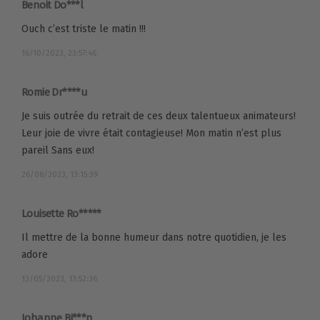
Benoit Do***l
Ouch c’est triste le matin !!!
16/10/2023, 23:57:46
Romie Dr****u
Je suis outrée du retrait de ces deux talentueux animateurs!
Leur joie de vivre était contagieuse! Mon matin n’est plus
pareil Sans eux!
26/08/2023, 13:15:39
Louisette Ro*****
Il mettre de la bonne humeur dans notre quotidien, je les
adore
13/05/2023, 13:52:36
Johanne Bi***n