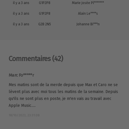
il y a 3 ans
G1P2P8
Marie josée Pl*******
il y a 3 ans
G1P2P8
Alain Le****s
il y a 3 ans
G2B 2N5
Johanne Bi***n
Commentaires
(42)
Marc Fo*****r
Mes matins sont de la merde depuis que Max et Caro ne se
lèvent plus avec moi tous les matins de la semaine. Depuis
qu'ils ne sont plus en poste, je m'en vais au travail avec
Apple Music.....
18/10/2023, 23:31:08