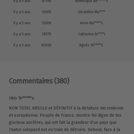
il y a 5 ans
87190
dominique de******s
il y a 5 ans
13005
Géraldine Ma****
il y a 5 ans
13008
Anne Ma*****z
il y a 5 ans
38570
Catherine Ar****i
il y a 5 ans
83600
Agnès TA*****L
Commentaires
(380)
Hiro Te*****e
NON TOTAl, ABSOLU et DÉFINITIF à la dictature micronienne
et européenne. Peuple de France, montre-toi digne de tes
glorieux ancêtres, qui ont fait la grandeur d'un pays que
l'autre salopard est en train de détruire. Debout, face à la