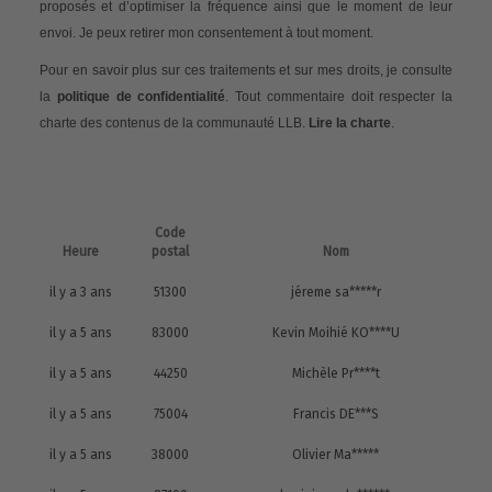
proposés et d’optimiser la fréquence ainsi que le moment de leur
envoi. Je peux retirer mon consentement à tout moment.
Pour en savoir plus sur ces traitements et sur mes droits, je consulte
la
politique de confidentialité
. Tout commentaire doit respecter la
charte des contenus de la communauté LLB.
Lire la charte
.
Code
Heure
postal
Nom
il y a 3 ans
51300
jéreme sa*****r
il y a 5 ans
83000
Kevin Moihié KO****U
il y a 5 ans
44250
Michèle Pr****t
il y a 5 ans
75004
Francis DE***S
il y a 5 ans
38000
Olivier Ma*****