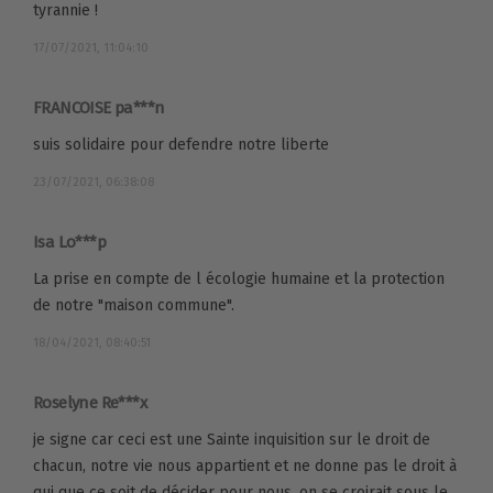
tyrannie !
17/07/2021, 11:04:10
FRANCOISE pa***n
suis solidaire pour defendre notre liberte
23/07/2021, 06:38:08
Isa Lo***p
La prise en compte de l écologie humaine et la protection
de notre "maison commune".
18/04/2021, 08:40:51
Roselyne Re***x
je signe car ceci est une Sainte inquisition sur le droit de
chacun, notre vie nous appartient et ne donne pas le droit à
qui que ce soit de décider pour nous, on se croirait sous le