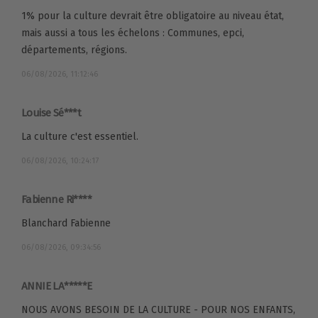
1% pour la culture devrait être obligatoire au niveau état,
mais aussi a tous les échelons : Communes, epci,
départements, régions.
06/08/2026, 11:12:46
Louise Sé***t
La culture c'est essentiel.
06/08/2026, 10:24:17
Fabienne Ri****
Blanchard Fabienne
06/08/2026, 09:34:56
ANNIE LA*****E
NOUS AVONS BESOIN DE LA CULTURE - POUR NOS ENFANTS,