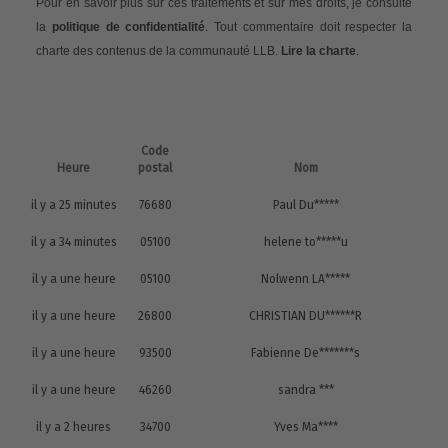
Pour en savoir plus sur ces traitements et sur mes droits, je consulte
la
politique de confidentialité
. Tout commentaire doit respecter la
charte des contenus de la communauté LLB.
Lire la charte
.
Code
Heure
postal
Nom
il y a 25 minutes
76680
Paul Du*****
il y a 34 minutes
05100
helene to*****u
il y a une heure
05100
Nolwenn LA*****
il y a une heure
26800
CHRISTIAN DU******R
il y a une heure
93500
Fabienne De*******s
il y a une heure
46260
sandra ***
il y a 2 heures
34700
Yves Ma****